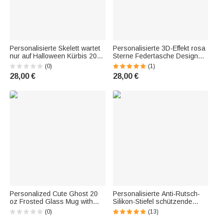
Personalisierte Skelett wartet
Personalisierte 3D-Effekt rosa
nur auf Halloween Kürbis 20oz
Sterne Federtasche Design
Name Becher mit Deckel Stroh
20oz Skinny Becher mit Deckel
(0)
(1)
lustig Halloween Urlaub
und Stroh zurück zu Schule
28,00 €
28,00 €
Geschenk für Familie Freund
Anerkennung Geschenk für
Lehrer Stud
Personalized Cute Ghost 20
Personalisierte Anti-Rutsch-
oz Frosted Glass Mug with
Silikon-Stiefel schützende
Bamboo Lid and Straw—
Becher Flasche Stoßstange
(0)
(13)
Spooky Season Halloween Gift
mit Namen für 20oz bis 40oz