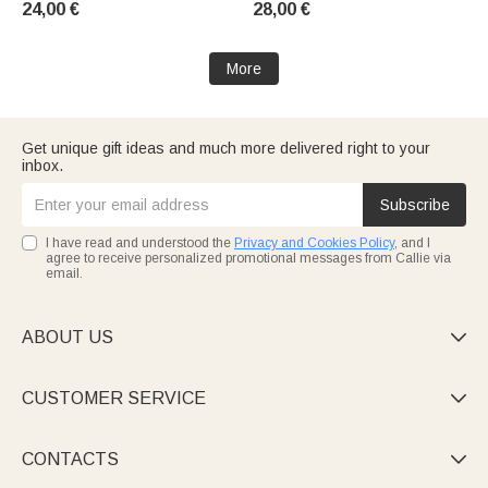
24,00 €
28,00 €
Becher mit Stroh
Krankenschwester Woche
Geschenk
More
Get unique gift ideas and much more delivered right to your
inbox.
Subscribe
I have read and understood the
Privacy and Cookies Policy
, and I
agree to receive personalized promotional messages from Callie via
email.
ABOUT US

CUSTOMER SERVICE

CONTACTS
