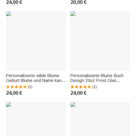
24,00 €
20,00 €
for Women
Stanley Becher Zubehör
Personalisierte wilde Blume
Personalisierte Blume Buch
Geburt Blume und Name kann
Design 20oz Frost Glas
Glas Becher 20oz Geschenk
Becher mit Namen und Text
(1)
(1)
für Brautjungfer
Geschenk für Buchliebhaber
24,00 €
24,00 €