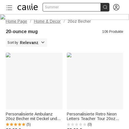


Summer
Home Page
Home & Decor
20oz Becher
/
/
20-ounce mug
106 Produkte

Relevanz
Sort by
Personalisierte Ambulanz
Personalisierte Retro Neon
20oz Becher mit Deckel und
Letters Teacher Tour 20oz
Strohhalm Wertschätzung
Skinny Becher mit Strohhalm
(5)
(0)
EMS Woche Geschenk für
und Reinigungsbürste zurück