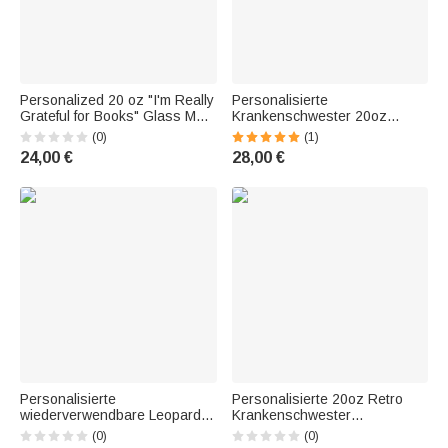
Personalized 20 oz "I'm Really
Personalisierte
Grateful for Books" Glass Mug
Krankenschwester 20oz
with Lid and Straw—A Gift for
gerade Skinny Becher mit
(0)
(1)
Book Lovers
Strohhalm Geschenk für Arzt
24,00 €
28,00 €
Krankenschwester Apotheker
Anästhesist
Personalisierte
Personalisierte 20oz Retro
wiederverwendbare Leopard
Krankenschwester
Glas Becher mit Bambus-
Lebensmittelqualität Edelstahl
(0)
(0)
Deckel und Strohhalm 20oz
Doppelwand Vakuum isoliert