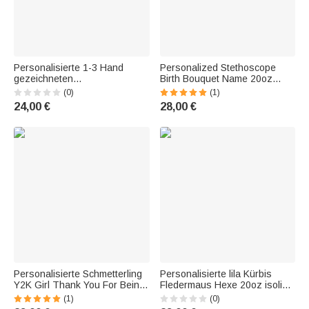
Personalisierte 1-3 Hand
Personalized Stethoscope
gezeichneten
Birth Bouquet Name 20oz
Weihnachtshund Coquette
Skinny Mug with Straw -
(0)
(1)
Bow Design 20oz Glasbecher
Recognition Graduation Gift for
24,00 €
28,00 €
mit Bambusdeckel und
Nurse, Doctor, Medical
Strohhalm
Professional
Weihnachtsgeschenk für
Hundeli
Personalisierte Schmetterling
Personalisierte lila Kürbis
Y2K Girl Thank You For Being
Fledermaus Hexe 20oz isoliert
My Sister 20oz isoliert Becher
Becher mit Namen und
(1)
(0)
mit Deckel und Stroh
Strohhalm Happy Halloween