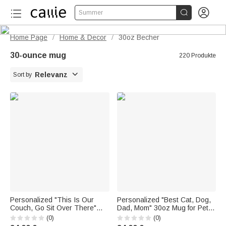


Summer
Home Page
Home & Decor
30oz Becher
/
/
30-ounce mug
220 Produkte

Relevanz
Sort by
Personalized "This Is Our
Personalized "Best Cat, Dog,
Couch, Go Sit Over There"
Dad, Mom" 30oz Mug for Pet
30oz Curved Mug—A Gift for
Lovers with 1-3 Names—
(0)
(0)
Animal Lovers
Birthday Gift for Animal Lovers