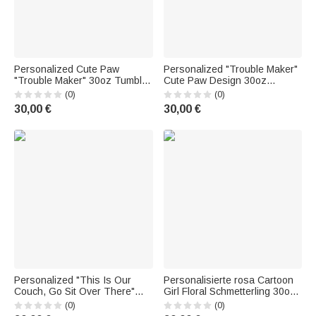
Personalized Cute Paw
Personalized "Trouble Maker"
"Trouble Maker" 30oz Tumbler
Cute Paw Design 30oz
—Birthday Gift for Animal
Stainless Steel Mug—A Gift for
(0)
(0)
Lovers
Animal Lovers
30,00 €
30,00 €
Personalized "This Is Our
Personalisierte rosa Cartoon
Couch, Go Sit Over There"
Girl Floral Schmetterling 30oz
30oz Tumbler—Birthday Gift
Becher mit Namen Geburtstag
(0)
(0)
for Cat and Dog Lovers and
Brautjungfer Geschenk für