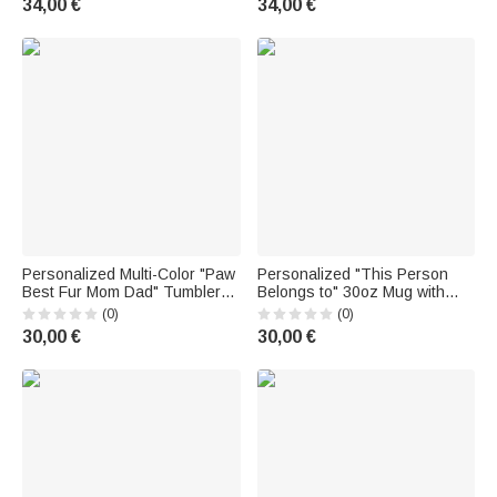
34,00 €
34,00 €
Personalized Multi-Color "Paw
Personalized "This Person
Best Fur Mom Dad" Tumbler
Belongs to" 30oz Mug with
with 1–3 Names, 30 oz—
Animal Names—Birthday Gift
(0)
(0)
Birthday Gift for Pet Lovers
for Dog, Cat, and Pet Lovers
30,00 €
30,00 €