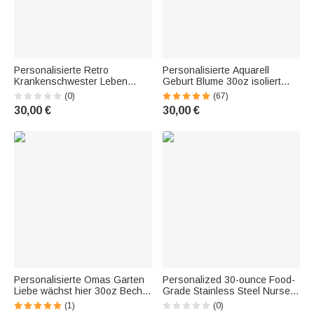
Personalisierte Retro
Personalisierte Aquarell
Krankenschwester Leben
Geburt Blume 30oz isoliert
30oz Sublimation Becher mit
Becher mit Namen und Liebe
(0)
(67)
Namen Krankenschwester
wächst hier Zitat
30,00 €
30,00 €
Woche Arzt Tag Graduierung
Geburtstagsgeschenk für
Geschenk für medizinisches
Mama Oma
Personalisierte Omas Garten
Personalized 30-ounce Food-
Liebe wächst hier 30oz Becher
Grade Stainless Steel Nurse
mit Geburt Blumen Muttertag
Tumbler—Nurse Week,
(1)
(0)
Geburtstag Geschenk für
Doctor's Day Gift for Medical