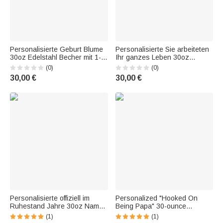
Personalisierte Geburt Blume
Personalisierte Sie arbeiteten
30oz Edelstahl Becher mit 1-
Ihr ganzes Leben 30oz
14 Namen und Strohhalm
Becher mit Namen Arbeit
(0)
(0)
Geburtstag Muttertag
Ruhestand Geschenk für
30,00 €
30,00 €
Geschenk für Mama Oma
Kollegen Rentner
Personalisierte offiziell im
Personalized "Hooked On
Ruhestand Jahre 30oz Name
Being Papa" 30-ounce
Becher mit Deckel und
Tumbler with 1–16 Names—
(1)
(1)
Strohhalm Ruhestand
Grandparents' Day and