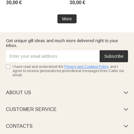
30,00 €
30,00 €
Mama Oma
Staff
More
Get unique gift ideas and much more delivered right to your
inbox.
Subscribe
I have read and understood the
Privacy and Cookies Policy
, and I
agree to receive personalized promotional messages from Callie via
email.
ABOUT US

CUSTOMER SERVICE

CONTACTS
