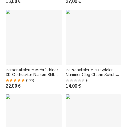
18,00 €
27,00 €
Weihnachtsgeschenk für
Hockey-Spieler
Personalisierter Mehrfarbiger
Personalisierte 3D Spieler
3D-Gedruckter Namen-Stift
Nummer Clog Charm Schuh
3er-Set Einschulung
Zubehör Geburtstag
(133)
(0)
Geschenk für Kinder Schüler
Geschenk für Sportliebhaber
22,00 €
14,00 €
Student Lehrer