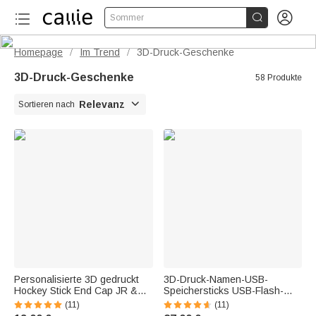


Sommer
Homepage
Im Trend
3D-Druck-Geschenke
/
/
3D-Druck-Geschenke
58 Produkte

Relevanz
Sortieren nach
Personalisierte 3D gedruckt
3D-Druck-Namen-USB-
Hockey Stick End Cap JR &
Speichersticks USB-Flash-
SR Größen Hockey Stick
Laufwerk 16GB/32GB/64GB |
(11)
(11)
Zubehör Geburtstag
Callie