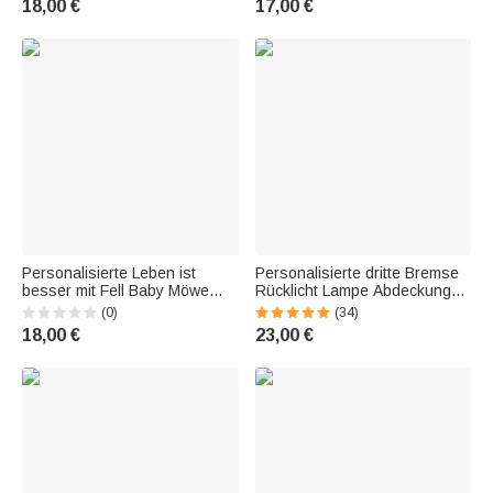
18,00 €
17,00 €
Weihnachtsgeschenk für
Lehrer
Cheerleading-Enthusiasten
Personalisierte Leben ist
Personalisierte dritte Bremse
besser mit Fell Baby Möwe
Rücklicht Lampe Abdeckung
Telefon Fall Geburtstag
Trim kompatibel mit JLU JKU
(0)
(34)
Geschenk für Hundeliebhaber
Exterieur Zubehör
18,00 €
23,00 €
Weihnachten Geburtstag
Geschenk für Jeep
Autoliebhaber