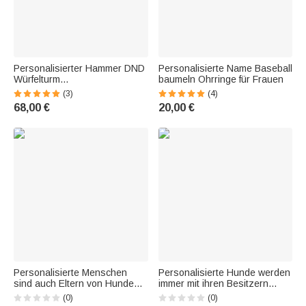
Personalisierter Hammer DND
Personalisierte Name Baseball
Würfelturm
baumeln Ohrringe für Frauen
Würfelaufbewahrung für
(3)
(4)
Dungeons and Dragons
68,00 €
20,00 €
Personalisierte Menschen
Personalisierte Hunde werden
sind auch Eltern von Hunden
immer mit ihren Besitzern
Handytasche
Telefon Fall
(0)
(0)
Weihnachtsgeschenk
Weihnachtsgeschenk