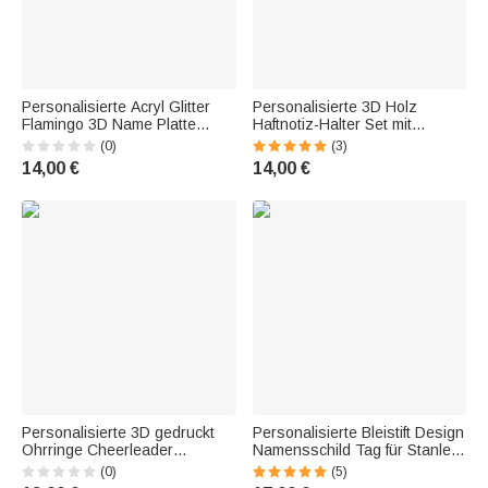
Personalisierte Acryl Glitter
Personalisierte 3D Holz
Flamingo 3D Name Platte
Haftnotiz-Halter Set mit
Topper für 30oz 40oz Stanley
eingraviertem Namen und Text
(0)
(3)
Tumbler Geburtstag
Anerkennung Ende des
14,00 €
14,00 €
Geschenk für Freund Familie
Jahres Geschenk für Lehrer
Personalisierte 3D gedruckt
Personalisierte Bleistift Design
Ohrringe Cheerleader
Namensschild Tag für Stanley
Megaphon Ohrringe mit
Becher Teacher's Day
(0)
(5)
Namen Geburtstag
Anerkennung Geschenk für