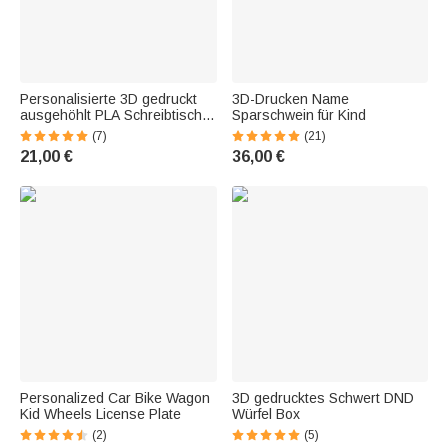
Personalisierte 3D gedruckt
3D-Drucken Name
ausgehöhlt PLA Schreibtisch
Sparschwein für Kind
Namensschild für zurück zu
(7)
(21)
Schule Lehrer Anerkennung
21,00 €
36,00 €
Geschenk für Lehrer
Personalized Car Bike Wagon
3D gedrucktes Schwert DND
Kid Wheels License Plate
Würfel Box
(2)
(5)