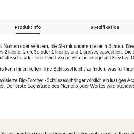
Produktinfo
Spezifikation
t Namen oder Wörtern, die Sie mit anderen teilen möchten. Dies i
n 2 kleine, 2 große oder 1 kleines und 1 großes auswählen. Die
hultasche oder Ihrer Handtasche als eine lustige und kreative 
 kann Ihnen helfen, Ihre Schlüssel leicht zu finden, was für Ihren
nalisierte Big-Brother -Schlüsselanhänger wirklich ein lustiges A
eis: Der erste Buchstabe des Namens oder Wortes wird standa
 Sie einzigartige Geschenkideen und vieles mehr direkt in Ihrem 