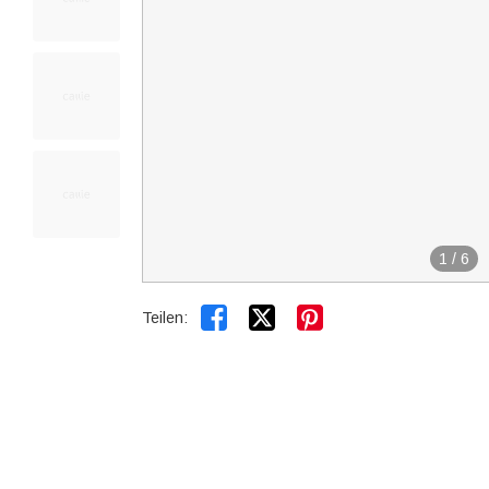
1
/
6


Teilen: