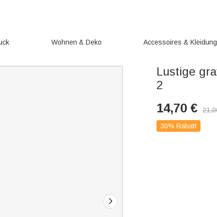
uck
Wohnen & Deko
Accessoires & Kleidun
Lustige gr
2
14,70
€
21,0
30% Rabatt