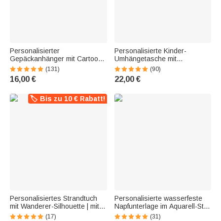
Personalisierter
Personalisierte Kinder-
Gepäckanhänger mit Cartoon-
Umhängetasche mit
Reisefigur | mit Namen
gehäkeltem Namen und
(131)
(90)
Flugzeug- und Kartenmotiv |
Applikation | aus Cord |
16,00 €
22,00 €
Reisezubehör | Geburtstag
Geburtstag Kindergarten
Geschenk für Reiseliebhaber
Einschulung Geschenk für
Mädchen Jungen
🏷️ Bis zu 10 € Rabatt!
Personalisiertes Strandtuch
Personalisierte wasserfeste
mit Wanderer-Silhouette | mit
Napfunterlage im Aquarell-Stil |
Namen | aus
mit Haustierfoto | rutschfeste
(17)
(31)