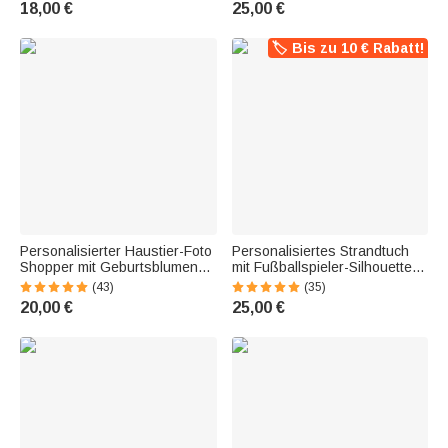
18,00 €
25,00 €
Trageschlaufe | Geschenk für
Geburtstag Sommer Urlaub
Teenager und Fußballfans
Geschenk für Frauen
🏷️ Bis zu 10 € Rabatt!
Personalisierter Haustier-Foto
Personalisiertes Strandtuch
Shopper mit Geburtsblumen
mit Fußballspieler-Silhouette |
Namen | großes
mit Namen und Teamnummer |
(43)
(35)
Fassungsvermögen | Cord
schnelltrocknend | Geburtstag
20,00 €
25,00 €
Tasche | Tote Bag |
Geschenk für Fußballliebhaber
Geburtstag Geschenk für
Frauchen