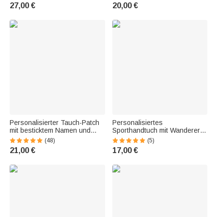
schnelltrocknender Mikrofaser
Gummirückseite | Futtermatte |
27,00 €
20,00 €
| Geburtstagsgeschenk für
Geschenk für Tierbesitzer
Wanderer Bergliebhaber
Personalisierter Tauch-Patch
Personalisiertes
mit besticktem Namen und
Sporthandtuch mit Wanderer-
Tauchflagge | BCD-
Silhouette | schnelltrocknend |
(48)
(5)
Identifikation | Klettverschluss |
80 cm × 40 cm | Geburtstag
21,00 €
17,00 €
Sommerurlaub Geschenk für
Geschenk für Bergsteiger
Taucher Dive Club
Outdoor-Fans