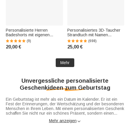
Personalisierte Herren
Personalisiertes 3D-Taucher
Badeshorts mit eigenen
Strandtuch mit Namen
Haustierfotos | tropisches
Meerestier | saugfähig |
(9)
(698)
Design | Badehose mit
Turnbeutel optional | Sommer
20,00 €
25,00 €
Innennetz | Sommerurlaub
Geburtstag Geschenk für
Geschenk für Männer
Kinder Familie Freunde
Herrchen
Mehr
Unvergessliche personalisierte
Geschenkideen zum Geburtstag
Ein Geburtstag ist mehr als ein Datum im Kalender. Er ist ein
Fest der Erinnerungen, der Wertschätzung und der besonderen
Menschen in Ihrem Leben. Mit einem personalisierten Geschenk
schaffen Sie nicht nur ein schönes Präsent, sondern einen
Ausdruck von Nähe, Persönlichkeit und echter Zuneigung, der
Mehr anzeigen

lange in Erinnerung bleibt.
In unserer
personalisierten Geburtstagskollektion finden Sie
Geschenkideen für unterschiedliche Empfänger
. Ob für Frauen,