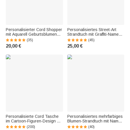
Personalisierter Cord Shopper
Personalisiertes Street-Art
mit Aquarell Geburtsblumen
Strandtuch mit Graffiti-Namen |
und Namen | großes
sandabweisend |
(35)
(45)
Fassungsvermögen |
schnelltrocknend | Badetuch |
20,00 €
25,00 €
Tragetasche | Tote Bag |
Sommer Urlaub Geschenk für
Geburtstag Geschenk für
Familie Freunde
Frauen
Personalisierte Cord Tasche
Personalisiertes mehrfarbiges
im Cartoon-Figuren-Design mit
Blumen-Strandtuch mit Namen
Seitenfächern und
| saugfähig | Reisezubehör |
(200)
(40)