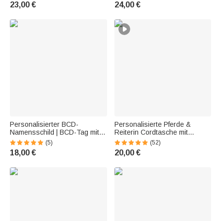
Geburtsblume
Sommer Urlaub Geburtstag
23,00 €
24,00 €
Geburtstagsgeschenk für
Geschenk für Frauen Freunde
Damen und Mädchen
Personalisierter BCD-
Personalisierte Pferde &
Namensschild | BCD-Tag mit
Reiterin Cordtasche mit
Meerestier-Stickerei und
Namen | großes
(5)
(52)
Namen |
Fassungsvermögen | Shopper
18,00 €
20,00 €
Tauchausrüstungskennzeichn
| Tote Bag | Reitsport
ung | Geschenk für
Geburtstag Geschenk für
Tauchliebhaber
Reiterinnen