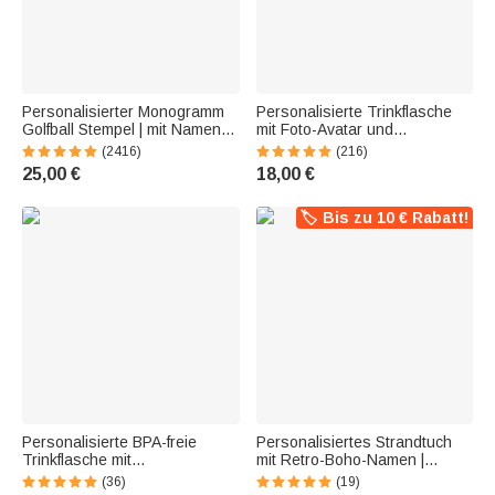
Personalisierter Monogramm
Personalisierte Trinkflasche
Golfball Stempel | mit Namen
mit Foto-Avatar und
Initiale Metall-
Namenswolke | BPA-frei |
(2416)
(216)
Aufbewahrungsbox |
Edelstahl isoliert oder Tritan |
25,00 €
18,00 €
Geburtstag Vatertag
Einschulung Geburtstag
Geschenk für Golfspieler
Geschenk für Kinder
Golfliebhaber
🏷️ Bis zu 10 € Rabatt!
Personalisierte BPA-freie
Personalisiertes Strandtuch
Trinkflasche mit
mit Retro-Boho-Namen |
Fußballspieler-Silhouette | mit
schnelltrocknend | Badetuch |
(36)
(19)
Namen und Nummer |
Reisezubehör | Party