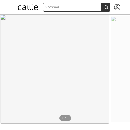


Sommer
1
/
6