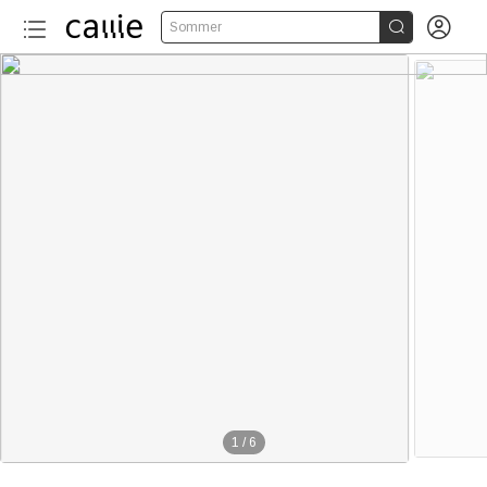


Sommer
1
/
6