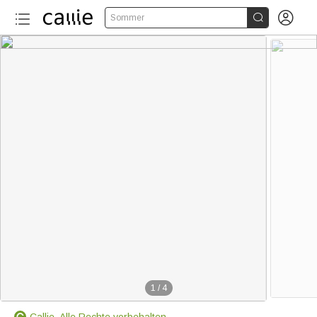


Sommer
1
/
4
Callie. Alle Rechte vorbehalten.