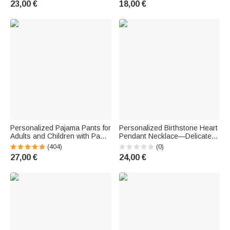
23,00 €
18,00 €
Trinken Geburtstagsgeschenk
Hochzeit Geburtstag
für Kinder Drachen-
Geschenk für Familie Paare
Enthusiasten
Personalized Pajama Pants for
Personalized Birthstone Heart
Adults and Children with Paw
Pendant Necklace—Delicate
Print, Carrot Pattern, Portrait
Jewelry with Initials, Everyday
(404)
(0)
Photo, and Name—Birthday
Wear, Birthday Gift for Mom or
27,00 €
24,00 €
Gift for Family and Pet Lovers
Girlfriend