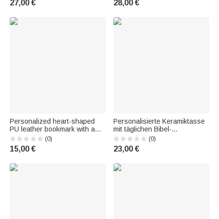
27,00 €
28,00 €
Männer Offiziere
for Cooking Enthusiasts and
Family
Personalized heart-shaped
Personalisierte Keramiktasse
PU leather bookmark with a
mit täglichen Bibel-
pink bow and a birth flower—a
Affirmationen, Namen und
(0)
(0)
birthday or anniversary gift for
Untersetzer – Geburtstags-,
15,00 €
23,00 €
book lovers and bookworms
Glaubens- und
Ermutigungsgeschenk sowie
Taufgeschenk für Christen