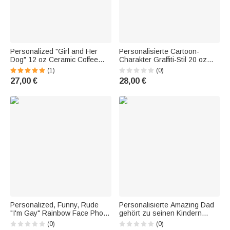
Personalized "Girl and Her
Personalisierte Cartoon-
Dog" 12 oz Ceramic Coffee
Charakter Graffiti-Stil 20 oz
Mug with Handle and
gerade Skinny Tumbler zurück
(1)
(0)
Engraved Name—Home Office
zu Schule tägliches Geschenk
27,00 €
28,00 €
Drinkware, Pet Memorial Gift
für Kinder Graffiti-Liebhaber
for Animal Lovers
Personalized, Funny, Rude
Personalisierte Amazing Dad
"I'm Gay" Rainbow Face Photo
gehört zu seinen Kindern
12 oz Thermochromic Ceramic
Keramik-Becher mit Namen
(0)
(0)
Coffee Mug with Name—Pride
Geburtstag Vatertag