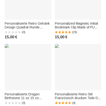
Personalisierte Retro Getränk
Personalized Magnetic Initial
Design Quadrat Runde
Bookmark Clip Made of PU
Keramik Untersetzer mit
Leather with Birth Flower and
(0)
(29)
Namen Home Decor
Name—Birthday Gift for Book
15,00 €
15,00 €
Geburtstag Kaffee Bar
Lovers and Bookworms
Geschenk für Familie Freund
Personalisierte Dragon
Personalisierte Retro-Stil
Birthstone 11 oz 15 oz
Französisch drucken Toile De
Keramik-Becher mit Namen
Jouy Tischset mit Namen und
(0)
(4)
und Untersetzer tägliches
Initialen Esstisch Dekoration