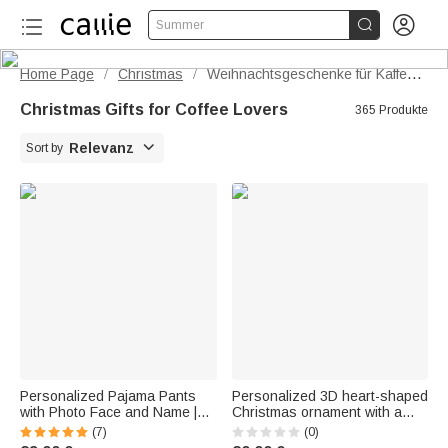


Summer
Home Page
Christmas
Weihnachtsgeschenke für Kaffeeliebhaber
/
/
Christmas Gifts for Coffee Lovers
365 Produkte

Relevanz
Sort by
Personalized Pajama Pants
Personalized 3D heart-shaped
with Photo Face and Name |
Christmas ornament with a
Kiss or Heart Motif | Pajama
butterfly and birth flower, made
(7)
(0)
Pants | Birthday Gift for Family,
of heat-resistant glass and