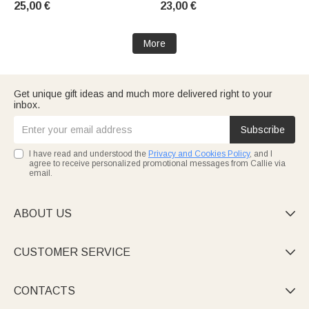
25,00 €
23,00 €
Month Birthday Gift for Gay
Geschenk für ihn
Men
More
Get unique gift ideas and much more delivered right to your
inbox.
Subscribe
I have read and understood the
Privacy and Cookies Policy
, and I
agree to receive personalized promotional messages from Callie via
email.
ABOUT US

CUSTOMER SERVICE

CONTACTS
