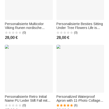
Personalisierte Multicolor
Personalisierte Besties Sitting
Viking Runen nordische
Under Tree Flowers Life is
Mythologie isoliert 20 oz
Better mit Besties 20oz
(0)
(0)
Becher mit Namen Reisen
Tumbler Geschenk für den
28,00 €
28,00 €
täglichen Gebrauch
täglichen Gebrauch des
Geburtstag Geschenk für
besten Freundes
Männer
Personalisierte Retro Initial
Personalized Waterproof
Name PU Leder Stift Fall mit
Apron with 11-Photo Collage,
6/12 Slots Geburtstag
Adjustable Strap, Large Pocket
(0)
(6)
Weihnachten Geschenk für
—Christmas and Birthday Gift