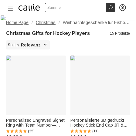


Summer
Home Page
Christmas
Weihnachtsgeschenke für Eishockeyspieler
/
/
Christmas Gifts for Hockey Players
15 Produkte

Relevanz
Sort by
Personalized Engraved Signet
Personalisierte 3D gedruckt
Ring with Team Number—
Hockey Stick End Cap JR &
Basketball, Soccer, Sports
SR Größen Hockey Stick
(25)
(11)
Jewelry, Birthday Gift for
Zubehör Geburtstag