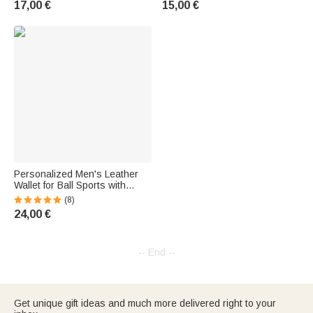
17,00 €
15,00 €
Number—Birthday, Game Day,
Decoration Gift for Ice Hockey
or Gift for Sports Fans and
Team Players
Athletes
Personalized Men's Leather
Wallet for Ball Sports with
Sports Number and Name
(8)
24,00 €
-- End --
Get unique gift ideas and much more delivered right to your