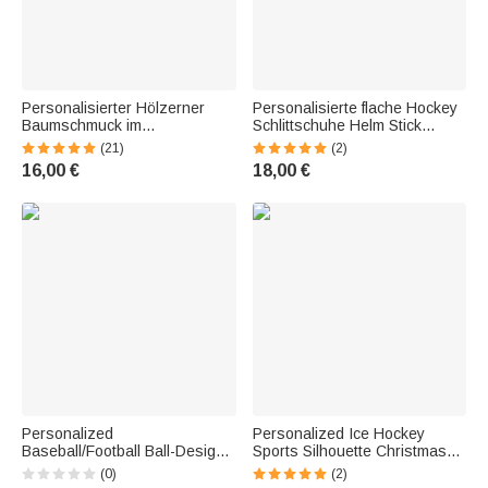
Personalisierter Hölzerner
Personalisierte flache Hockey
Baumschmuck im
Schlittschuhe Helm Stick
Schlittschuhe-Design mit
Ornament mit Namen
(21)
(2)
Namen Weihnachtsdeko
Baumschmuck
16,00 €
18,00 €
Weihnachten Geschenk für
Weihnachtsgeschenk für
Eishockey-Liebhaber
Hockey-Liebhaber
Personalized
Personalized Ice Hockey
Baseball/Football Ball-Design
Sports Silhouette Christmas
Aluminum Bag Tag with
Acrylic Ornament with Name—
(0)
(2)
Monogram, Name, and
Birthday Christmas Tree