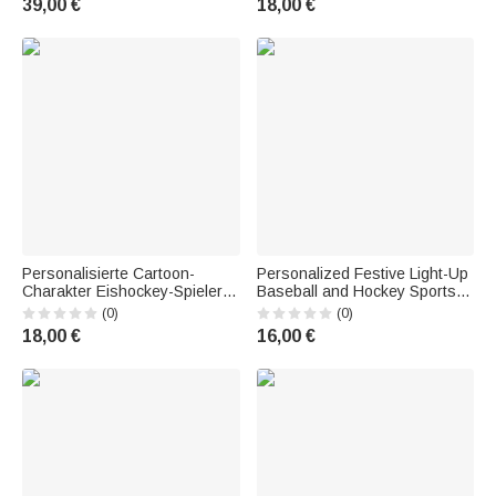
39,00 €
18,00 €
Sports Enthusiasts
Weihnachtsgeschenk für
Hockey-Spieler
Personalisierte Cartoon-
Personalized Festive Light-Up
Charakter Eishockey-Spieler
Baseball and Hockey Sports
Multi-Color weichen Wurf
Ceramic Christmas Ornaments
(0)
(0)
Kissenbezug mit Namen
with Names—Home Tree
18,00 €
16,00 €
Initiale und Nummer
Decor Christmas Gift for Family
Geburtstag Geschenk für
and Sports Fans
Eishockeyspieler