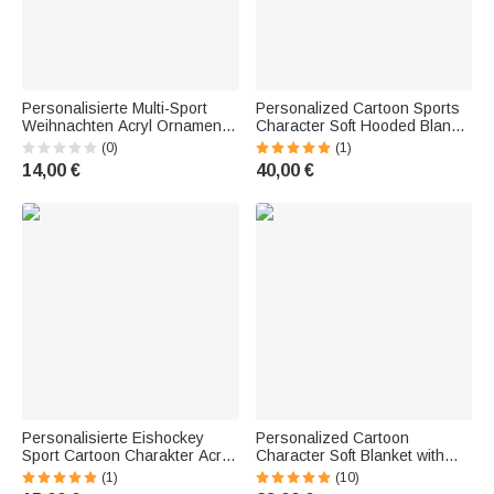
Personalisierte Multi-Sport
Personalized Cartoon Sports
Weihnachten Acryl Ornament
Character Soft Hooded Blanket
mit Namen
with Name and Number—
(0)
(1)
Weihnachtsgeschenk für
Birthday, Christmas, or Game
14,00 €
40,00 €
Athleten Trainer
Gift for Hockey Players and
Fans
Personalisierte Eishockey
Personalized Cartoon
Sport Cartoon Charakter Acryl
Character Soft Blanket with
Ornament mit Name und
Name and Number—Home
(1)
(10)
Nummer Home Tree Decor
Decor, Team, Birthday Gift for