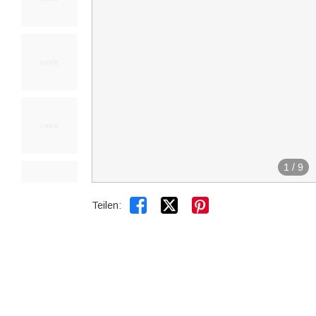
1
/
9


Teilen: