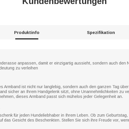
Kundenbewertungen
Produktinfo
Spezifikation
underasse anpassen, damit er einzigartig aussieht, sondern auch den
eutung zu verleihen
tes Armband ist nicht nur langlebig, sondern auch den ganzen Tag üb
rmband sicher an Ihrem Handgelenk sitzt, ohne Unannehmlichkeiten zu v
ilnehmen, dieses Armband passt sich mühelos jeder Gelegenheit an.
R
henk für jeden Hundeliebhaber in Ihrem Leben. Ob zum Geburtstag, J
uf das Gesicht des Beschenkten. Stellen Sie sich ihre Freude vor, w