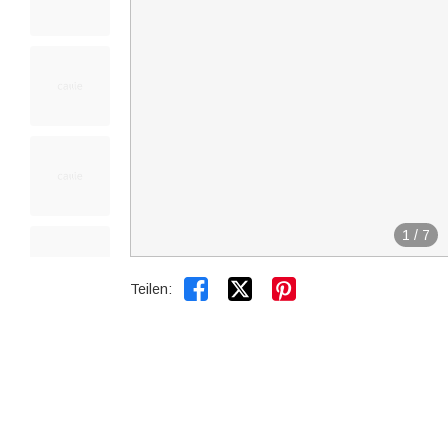
1
/
7


Teilen: