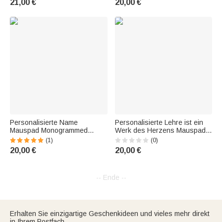
21,00 €
20,00 €
Geschenk für Sie
Cworker Geschenk
Personalisierte Name
Personalisierte Lehre ist ein
Mauspad Monogrammed
Werk des Herzens Mauspad
Mauspad Büro Dekor
mit Namen und Text Büro
(1)
(0)
Schreibtisch Zubehör
Dekoration Thanksgiving
20,00 €
20,00 €
Geburtstag Geschenk für
Geburtstag Geschenk für
Mitarbeiter Freund Familie
Lehrer
-- Ende --
Erhalten Sie einzigartige Geschenkideen und vieles mehr direkt
in Ihrem Postfach.