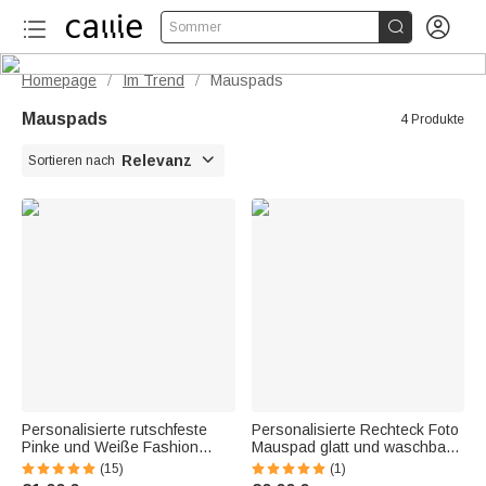


Sommer
Homepage
Im Trend
Mauspads
/
/
Mauspads
4 Produkte

Relevanz
Sortieren nach
Personalisierte rutschfeste
Personalisierte Rechteck Foto
Pinke und Weiße Fashion
Mauspad glatt und waschbar
Schreibtisch Matte Mousepad
Schreibtisch Computer
(15)
(1)
mit Namen Bürozubehör
Bürozubehör bester Freund