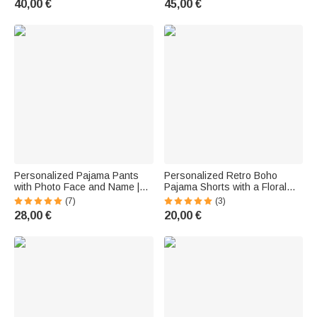
40,00 €
45,00 €
Women and Men
Jubiläumsgeschenk für Paare
und Jungvermählte
Personalized Pajama Pants
Personalized Retro Boho
with Photo Face and Name |
Pajama Shorts with a Floral
Kiss or Heart Motif | Pajama
Pattern and Name – Birthday
(7)
(3)
Pants | Birthday Gift for Family,
Gift for Women
28,00 €
20,00 €
Friends, and Couples