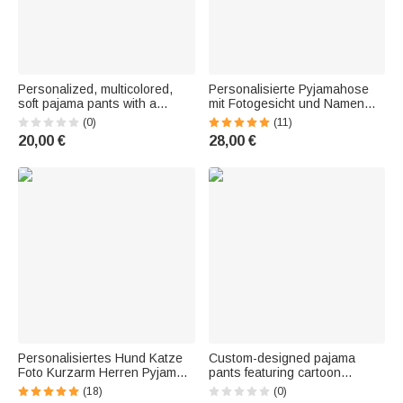
Personalized, multicolored,
Personalisierte Pyjamahose
soft pajama pants with a
mit Fotogesicht und Namen
dinosaur-themed name cloud
Alltagsgebrauch Party
(0)
(11)
—perfect for everyday wear
Geburtstag Geschenk für
20,00 €
28,00 €
and as a birthday gift for
Familie Tierhalter
dinosaur fans
Personalisiertes Hund Katze
Custom-designed pajama
Foto Kurzarm Herren Pyjama
pants featuring cartoon
Set mit Text Schlafanzug
characters in a line-art style,
(18)
(0)
Sommer Hausanzug
gentle on the skin, with names