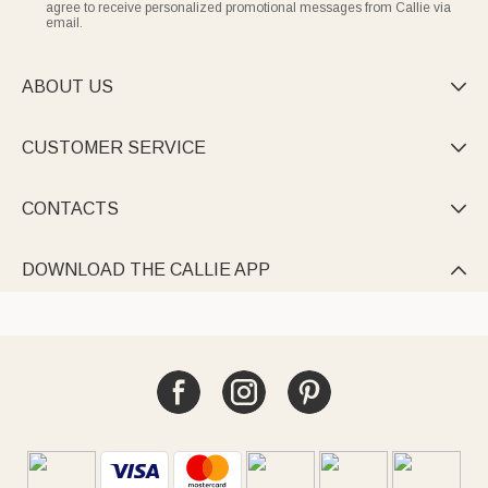
Verwöhnmomente im eigenen Zuhause.
auch nach vielen Wäschen strahlend schön, sodass jedes
agree to receive personalized promotional messages from Callie via
Einzelstück zu einem dauerhaften Begleiter für die schönsten
email.
Wohlfühlmomente des Tages wird.
ABOUT US

CUSTOMER SERVICE

CONTACTS

DOWNLOAD THE CALLIE APP
