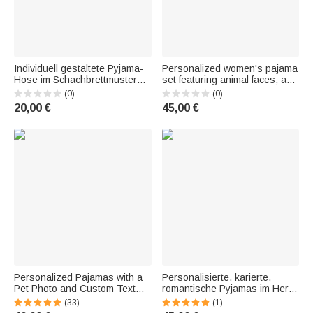
Individuell gestaltete Pyjama-
Personalized women's pajama
Hose im Schachbrettmuster
set featuring animal faces, a
mit Foto, Namen und
striped paw and heart pattern,
(0)
(0)
zusätzlicher Tasche –
and a name embroidery –
20,00 €
45,00 €
Schlafbekleidung als
loungewear, everyday wear for
Geburtstagsgeschenk für
around the house, birthday gift
Frauen, Männer und
for animal lovers – Best Friend
Haustierbesitzer
Personalized Pajamas with a
Personalisierte, karierte,
Pet Photo and Custom Text—
romantische Pyjamas im Herz-
Soft Pajama Set, Birthday Gift
Design für König und Königin
(33)
(1)
for Cat and Dog Owners,
mit Namen – Loungewear als