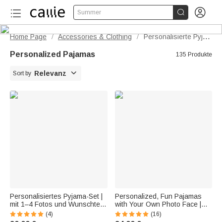


Summer
Home Page
Accessories & Clothing
Personalisierte Pyjamas
/
/
Personalized Pajamas
135 Produkte

Relevanz
Sort by
Personalisiertes Pyjama-Set |
Personalized, Fun Pajamas
mit 1–4 Fotos und Wunschtext
with Your Own Photo Face |
| in mehreren Farben erhältlich
Short Pajama Set | Valentine's
(4)
(16)
| Geschenk zum Valentinstag
Day, Anniversary, Birthday Gift