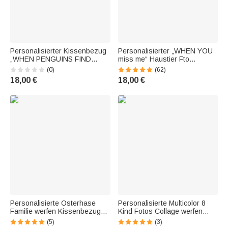
Personalisierter Kissenbezug
Personalisierter „WHEN YOU
„WHEN PENGUINS FIND
miss me“ Haustier Fto
THEIR MATE, THEY STAY
Kissenbezug mit Namen
(0)
(62)
TOGETHER FOREVER“
Mehrfarbige Haus Deko
18,00 €
18,00 €
Weihnachten Jahrestag
Erinnerungsgeschenk für
Valentinstag Geschenk für
Haustier Verlust
Paare
Personalisierte Osterhase
Personalisierte Multicolor 8
Familie werfen Kissenbezug
Kind Fotos Collage werfen
mit Namen weich und bequem
Kissenbezug mit Text Home
(5)
(3)
Ostern Geschenk für Familie
Decor Housewarming