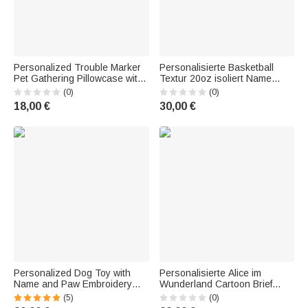
Personalized Trouble Marker
Personalisierte Basketball
Pet Gathering Pillowcase with
Textur 20oz isoliert Name
Paw Print Home Decor
Becher mit Schieberegler
(0)
(0)
Birthday Gift for Dog and Cat
Deckel und Strohhalm
18,00 €
30,00 €
Lovers
Geburtstag Dankeschön
Geschenk für Basketball-Train
Personalized Dog Toy with
Personalisierte Alice im
Name and Paw Embroidery—
Wunderland Cartoon Brief
Bone-Shaped Pillow, Dental
drucken Kissen Abdeckung
(5)
(0)
Care Gift for Dog Lovers
werfen Kissenabdeckung