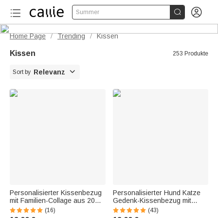


Summer
Home Page
Trending
Kissen
/
/
Kissen
253 Produkte

Relevanz
Sort by
Personalisierter Kissenbezug
Personalisierter Hund Katze
mit Familien-Collage aus 20
Gedenk-Kissenbezug mit
Fotos und Namen Haus Deko
Haustier Foto Namen Verlust
(16)
(43)
Geburtstag Jahrestag
eines Tierfreundes Sofadeko