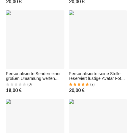
20,00 €
20,00 €
Personalisierte Senden einer
Personalisierte seine Stelle
großen Umarmung werfen
reserviert lustige Avatar Foto
Kissenbezug mit Namen und
werfen Tasche Kissenbezug
(0)
(2)
Text Valentinstag Geschenk
mit Text Biirthday
18,00 €
20,00 €
für Paar
Weihnachtsgeschenk für Papa
Großvater