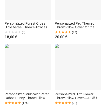
Personalized Forest Cross
Personalized Pet-Themed
Bible Verse Throw Pillowcase
Throw Pillow Cover for the
with Name—First Communion
Couch, Sofa, or Bedroom—A
(0)
(17)
Party, Home Decor, Baptism
Gift for Animal Lovers
18,00 €
20,00 €
Gift for Boys
Personalized Multicolor Peter
Personalized Birth Flower
Rabbit Bunny Throw Pillow
Throw Pillow Cover—A Gift for
Cover with Name—Children's
Grandma with Grandchild's
(175)
(20)
Room Decor, Baby Shower,
Name