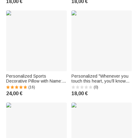
18,00 €
18,00 €
Weihnachten Geschenk für
Erinnerung Trauergeschenk
Familie
für Tierliebhaber
Personalized Sports
Personalized "Whenever you
Decorative Pillow with Name:
touch this heart, you'll know
Soccer, Basketball, Baseball,
we love you" throw pillowcase
(16)
(0)
American Football—Sofa Pillow
with 1–9 butterflies for
24,00 €
18,00 €
Gift for Sports Fans
Mother's Day