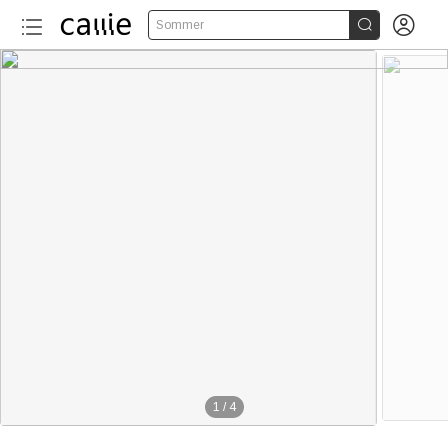


Sommer
1
/
4