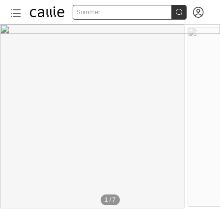


Sommer
1
/
7