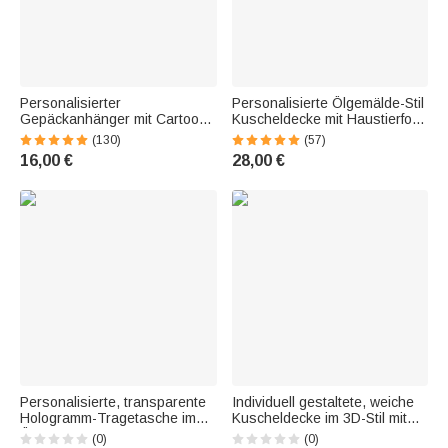
Personalisierter
Personalisierte Ölgemälde-Stil
Gepäckanhänger mit Cartoon-
Kuscheldecke mit Haustierfoto
Reisefigur | mit Namen
| mit Namen | weiche
(130)
(57)
Flugzeug- und Kartenmotiv |
Wohndecke | Erinnerung
16,00 €
28,00 €
Reisezubehör | Geburtstag
Geburtstag Geschenk für
Geschenk für Reiseliebhaber
Tierliebhaber
Personalisierte, transparente
Individuell gestaltete, weiche
Hologramm-Tragetasche im
Kuscheldecke im 3D-Stil mit
Ölgemälde-Stil mit
Cowboy- oder Cowgirl-Figur im
(0)
(0)