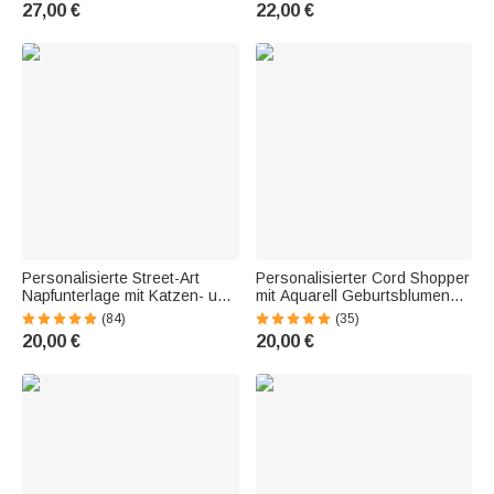
schnelltrocknender Mikrofaser
Applikation | aus Cord |
27,00 €
22,00 €
| Geburtstagsgeschenk für
Geburtstag Kindergarten
Wanderer Bergliebhaber
Einschulung Geschenk für
Mädchen Jungen
Personalisierte Street-Art
Personalisierter Cord Shopper
Napfunterlage mit Katzen- und
mit Aquarell Geburtsblumen
Hundeporträt | Graffiti-
und Namen | großes
(84)
(35)
Ölgemälde-Stil | Wohndeko |
Fassungsvermögen |
20,00 €
20,00 €
Geburtstag Geschenk für
Tragetasche | Tote Bag |
Herrchen Frauchen
Geburtstag Geschenk für
Frauen