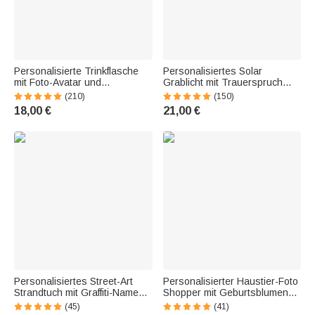
Personalisierte Trinkflasche
Personalisiertes Solar
mit Foto-Avatar und
Grablicht mit Trauerspruch
Namenswolke | BPA-frei |
und Foto | mit Namen und
(210)
(150)
Edelstahl isoliert oder Tritan |
Datum | Garten | Friedhof |
18,00 €
21,00 €
Einschulung Geburtstag
Erinnerung Geschenk für
Geschenk für Kinder
Hinterbliebene
Personalisiertes Street-Art
Personalisierter Haustier-Foto
Strandtuch mit Graffiti-Namen |
Shopper mit Geburtsblumen
sandabweisend |
Namen | großes
(45)
(41)
schnelltrocknend | Badetuch |
Fassungsvermögen | Cord