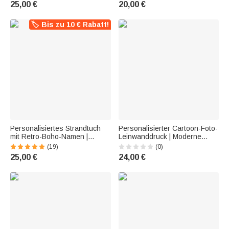
25,00 €
20,00 €
Sommer Urlaub Geschenk für
Tasche | Tote Bag |
Familie Freunde
Geburtstag Geschenk für
Frauchen
🏷️ Bis zu 10 € Rabatt!
Personalisiertes Strandtuch
Personalisierter Cartoon-Foto-
mit Retro-Boho-Namen |
Leinwanddruck | Moderne
schnelltrocknend | Badetuch |
Wanddeko | Geschenk für
(19)
(0)
Reisezubehör | Party
Familie & Freunde zu
25,00 €
24,00 €
Geburtstag Sommer Urlaub
Geburtstag & Jubiläum
Geschenk für Frauen