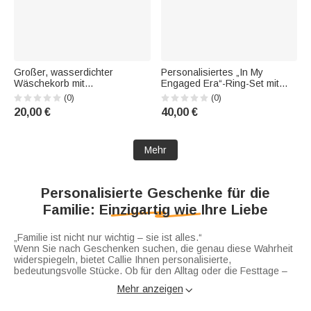
Großer, wasserdichter
Personalisiertes „In My
Wäschekorb mit
Engaged Era“-Ring-Set mit
personalisiertem, niedlichem
Herzmotiv aus Akazien-
(0)
(0)
Cartoon-Motiv und Namen –
Marmor: Schneidebrett und
20,00 €
40,00 €
Wohnaccessoire,
Untersetzer mit eingraviertem
Einweihungs- oder
Namen – Verlobungs- und
Geburtstagsgeschenk für die
Hochzeitsgeschenk für Paare
Mehr
Familie
Personalisierte Geschenke für die
Familie: Einzigartig wie Ihre Liebe
„Familie ist nicht nur wichtig – sie ist alles.“
Wenn Sie nach Geschenken suchen, die genau diese Wahrheit
widerspiegeln, bietet Callie Ihnen personalisierte,
bedeutungsvolle Stücke. Ob für den Alltag oder die Festtage –
unsere Kollektion ehrt die einzigartige Verbundenheit, die Sie
Mehr anzeigen

teilen.
Zeitlose Halskette mit Familiennamen
präsentiert Ihren