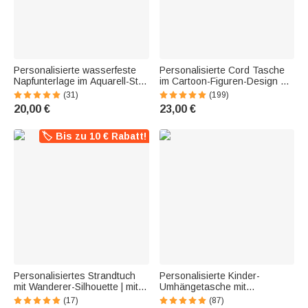
Personalisierte wasserfeste
Personalisierte Cord Tasche
Napfunterlage im Aquarell-Stil |
im Cartoon-Figuren-Design mit
mit Haustierfoto | rutschfeste
Seitenfächern und
(31)
(199)
Gummirückseite | Futtermatte |
Geburtsblume
20,00 €
23,00 €
Geschenk für Tierbesitzer
Geburtstagsgeschenk für
Damen und Mädchen
🏷️ Bis zu 10 € Rabatt!
Personalisiertes Strandtuch
Personalisierte Kinder-
mit Wanderer-Silhouette | mit
Umhängetasche mit
Namen | aus
gehäkeltem Namen und
(17)
(87)