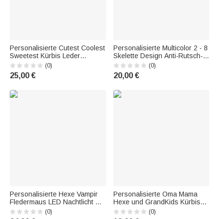
Personalisierte Cutest Coolest
Personalisierte Multicolor 2 - 8
Sweetest Kürbis Leder
Skelette Design Anti-Rutsch-
Fotorahmen mit Namen für
Fußmatte mit Namen und Text
(0)
(0)
Wand oder Tisch Display
Halloween Home Decor
25,00 €
20,00 €
Halloween Geburtstag
Geschenk für Familie
Geschenk für Kinder
Personalisierte Hexe Vampir
Personalisierte Oma Mama
Fledermaus LED Nachtlicht mit
Hexe und GrandKids Kürbisse
7 Farben Licht hölzerne Basis
Vampir Acryl Plaque mit 1-6
(0)
(0)
Home Decor Halloween
Namen Halloween Geschenk