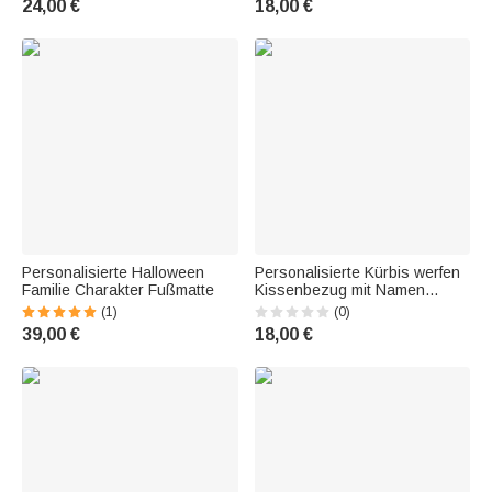
24,00 €
18,00 €
Geschenk für Familie
für Mama Familie
Personalisierte Halloween
Personalisierte Kürbis werfen
Familie Charakter Fußmatte
Kissenbezug mit Namen
Geburtstag Home Decor
(1)
(0)
Geschenk für Familie
39,00 €
18,00 €