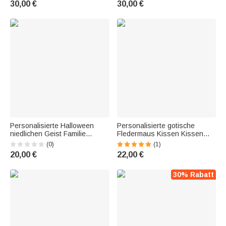
30,00 €
30,00 €
Geschenk für Freunde Familie
Hausdekoration Halloween
Haus Dekoration
Geschenk für Familie Freunde
Personalisierte Halloween
Personalisierte gotische
niedlichen Geist Familie
Fledermaus Kissen Kissen
Kissen werfen Kissenbezug
werfen Abdeckung Halloween
(0)
(1)
Home Decor
20,00 €
22,00 €
30% Rabatt