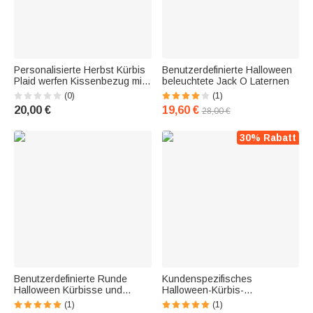
Personalisierte Herbst Kürbis
Benutzerdefinierte Halloween
Plaid werfen Kissenbezug mit
beleuchtete Jack O Laternen
1-12 Namen Home Dekoration
(0)
(1)
Geschenk für Familie
20,00 €
19,60 €
28,00 €
30% Rabatt
Benutzerdefinierte Runde
Kundenspezifisches
Halloween Kürbisse und
Halloween-Kürbis-
Fledermäuse Türschild für
Holzdekoration für Haustür
(1)
(1)
Halloween-Party