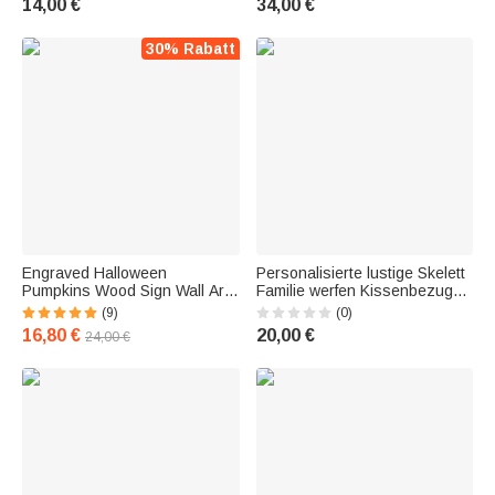
14,00 €
34,00 €
Dekoration Party Halloween
Geschenk für Familie
30% Rabatt
Engraved Halloween
Personalisierte lustige Skelett
Pumpkins Wood Sign Wall Art
Familie werfen Kissenbezug
Decor
mit 2-8 Namen Home Decor
(9)
(0)
Halloween Geburtstag
16,80 €
20,00 €
24,00 €
Geschenk für Familie