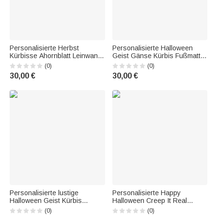
Personalisierte Herbst
Personalisierte Halloween
Kürbisse Ahornblatt Leinwand
Geist Gänse Kürbis Fußmatte
Foto Malerei mit Text
mit Familienname Halloween
(0)
(0)
Wanddekoration Halloween
Geschenk für Familie Freund
30,00 €
30,00 €
Geschenk für Familie Kinder
Bauernhof Haus Küche Boden
Dekor
Personalisierte lustige
Personalisierte Happy
Halloween Geist Kürbis
Halloween Creep It Real
Fußmatte mit Namen
Fußmatte Geist Spooky Skelett
(0)
(0)
Halloween Spooky Saison
Kürbis Fußmatte