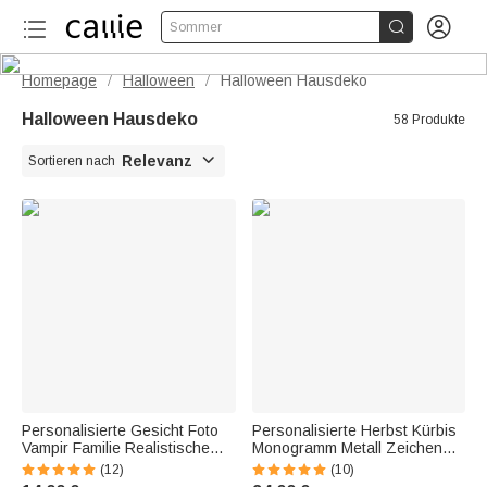


Sommer
Homepage
Halloween
Halloween Hausdeko
/
/
Halloween Hausdeko
58 Produkte

Relevanz
Sortieren nach
Personalisierte Gesicht Foto
Personalisierte Herbst Kürbis
Vampir Familie Realistische
Monogramm Metall Zeichen
hängende Fledermaus mit
Dekor
(12)
(10)
String Home Garden