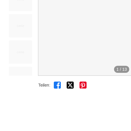
1
/
13


Teilen: