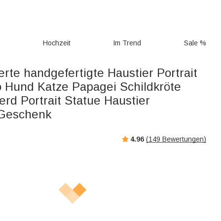
g
Hochzeit
Im Trend
Sale %
erte handgefertigte Haustier Portrait
o Hund Katze Papagei Schildkröte
rd Portrait Statue Haustier
 Geschenk
4.96
(
149
Bewertungen)