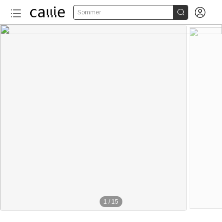


Sommer
1
/
15