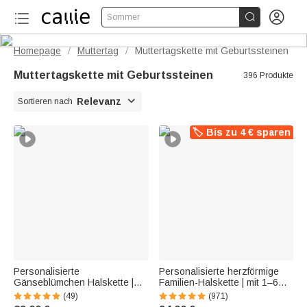


Sommer
Homepage
Muttertag
Muttertagskette mit Geburtssteinen
/
/
Muttertagskette mit Geburtssteinen
396 Produkte

Relevanz
Sortieren nach
🏷️ Bis zu 4 € sparen
Personalisierte
Personalisierte herzförmige
Gänseblümchen Halskette |
Familien-Halskette | mit 1–6
mit Namen und
Namen und Geburtssteinen |
(49)
(971)
Geburtssteinen | 2-in-1
Muttertag Geburtstag