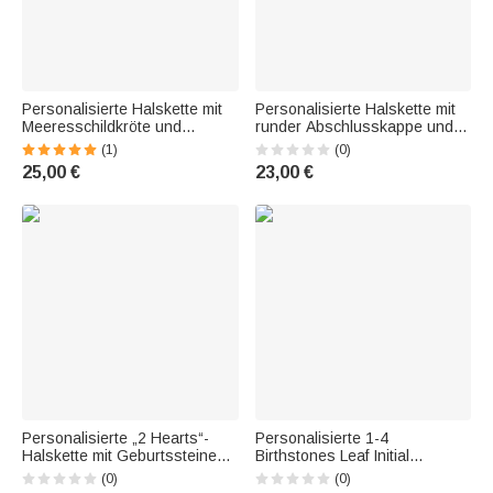
Personalisierte Halskette mit
Personalisierte Halskette mit
Meeresschildkröte und
runder Abschlusskappe und
Geburtsstein sowie Namen –
Geburtsstein, graviertem
(1)
(0)
zierlicher Schmuck als
Namen, Jahrgang und Text –
25,00 €
23,00 €
Geschenk zum Jahrestag
zierlicher Schmuck als
oder Geburtstag für Frauen,
Abschlussgeschenk für
die das Meer lieben
Absolventen des Jahrgangs
2026
Personalisierte „2 Hearts“-
Personalisierte 1-4
Halskette mit Geburtssteinen,
Birthstones Leaf Initial
Zirkonia und
Halskette Zierlich Schmuck
(0)
(0)
Unendlichkeitssymbol sowie
Täglich Tragen Jahrestag