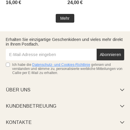
16,00 €
24,00 €
Alltag, Geburtstagsgeschenk
Geschenk zum Geburtstag
für Frauen und
oder zum Jahrestag für
Schmetterlingsliebhaberinnen
Frauen
Mehr
Erhalten Sie einzigartige Geschenkideen und vieles mehr direkt
in Ihrem Postfach.
Abonnieren
Ich habe die
Datenschutz- und Cookies-Richtlinie
gelesen und
verstanden und stimme zu, personalisierte werbliche Mitteilungen von
Callie per E-Mail zu erhalten.
ÜBER UNS

KUNDENBETREUUNG

KONTAKTE
