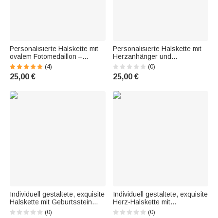
Personalisierte Halskette mit
Personalisierte Halskette mit
ovalem Fotomedaillon –
Herzanhänger und
Geschenk für Frauen zu
Geburtsstein, mit Namen – als
(4)
(0)
Geburt, Geburtstag, zum
Geschenk zum Geburtstag, für
25,00 €
25,00 €
Gedenken oder zum
den Alltag oder zum Jahrestag
Jahrestag mit Geburtsstein
– für Mama, Oma und Frauen
Individuell gestaltete, exquisite
Individuell gestaltete, exquisite
Halskette mit Geburtsstein
Herz-Halskette mit
und Schmetterlings-Initiale –
Geburtsstein und Namen –
(0)
(0)
zierlicher Schmuck für den
zierlicher Schmuck als