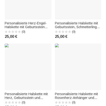
Personalisierte Herz-Engel-
Personalisierte Halskette mit
Halskette mit Geburtsstein
Geburtsstein, Schmetterling
und Namen –
und Initialen – Geschenk zum
(0)
(0)
Gedenkschmuck, Erinnerung,
Geburtstag, zum Jahrestag
25,00 €
25,00 €
Jubiläumsgeschenk für Mama,
oder zur Hochzeit für die
Oma, Frau
Brautjungfer, die Freundin oder
sie
Personalisierte Halskette mit
Personalisierte Halskette mit
Herz, Geburtsstein und
Rosenherz-Anhänger und
Highland-Kuh-Motiv sowie
Geburtsstein sowie
(0)
(0)
Namen – zierlicher Schmuck
Namensgravur – zierlicher