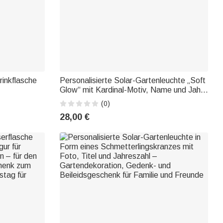
rinkflasche
Personalisierte Solar-Gartenleuchte „Soft
Glow“ mit Kardinal-Motiv, Name und Jahr
nsaufdruck –
– Gedenkgeschenk von Fecor Memorial
(0)
, den
Gardens für den Verlust eines geliebten
28,00 €
Menschen
ndliche