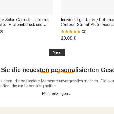
rte Solar-Gartenleuchte mit
Individuell gestaltete Fotoma
ette, Pfotenabdruck und
Cartoon-Stil mit Pfotenabdru
idge“-Motiv, mit Namen und
Namen – wasserfest, rutschf
0)
(2)
– Gartendekoration, Gedenk-
Leder – Wohnaccessoire und
20,00 €
geschenk für Tierhalter und
Geburtstagsgeschenk für Tier
Mehr
Sie die neuesten personalisierten Ge
enkideen, die besondere Momente unvergesslich machen. Die aktue
ffen, die ein Leben lang halten.
Mehr anzeigen

ierten Geschenken für jeden Anlass und jede Persönlichkeit. Ob t
Gravur, jedes Produkt lässt sich mit Text, Namen oder Motiv ges
sonalisierte Trendgeschenke
, die aktuelle Highlights und beso
 mit Namen über charmante Lesezeichen und praktische Alltagshel