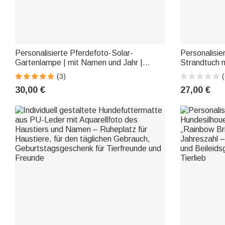
Personalisierte Pferdefoto-Solar-
Personalisie
Gartenlampe | mit Namen und Jahr |
Strandtuch m
Gartenlicht | Gedenklicht für den Garten |
und Meerjun
(3)
(
Beileidsgeschenk für Pferdeliebhaber
und Initialen
30,00 €
27,00 €
Sommerurlau
Jungen und