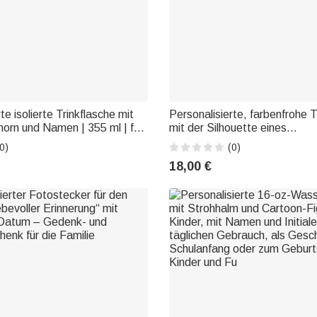
te isolierte Trinkflasche mit
Personalisierte, farbenfrohe T
orn und Namen | 355 ml | für
mit der Silhouette eines
ebrauch Schulanfang
Basketballspielers und Name
0)
(0)
Geschenk für Kinder
ideal für das tägliche Training
18,00 €
Schulanfang oder als
Geburtstagsgeschenk für juge