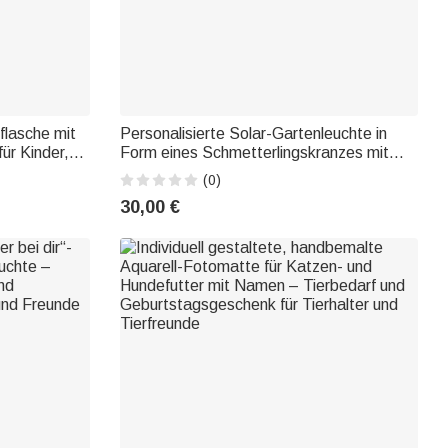
flasche mit
Personalisierte Solar-Gartenleuchte in
ür Kinder,
Form eines Schmetterlingskranzes mit
den täglichen
Foto, Titel und Jahreszahl –
(0)
Schulanfang
Gartendekoration, Gedenk- und
30,00 €
er und Fu
Beileidsgeschenk für Familie und Freunde