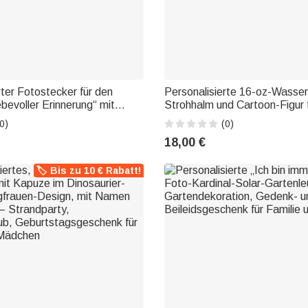
rter Fotostecker für den
Personalisierte 16-oz-Wasser
ebevoller Erinnerung“ mit
Strohhalm und Cartoon-Figur f
Datum – Gedenk- und
mit Namen und Initialen – für 
0)
(0)
henk für die Familie
Gebrauch, als Geschenk zum 
18,00 €
oder zum Geburtstag für Kind
🏷️ Bis zu 10 € Rabatt!