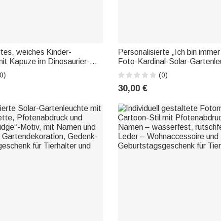
rtes, weiches Kinder-
Personalisierte „Ich bin immer 
it Kapuze im Dinosaurier-
Foto-Kardinal-Solar-Gartenle
gfrauen-Design, mit Namen
Gartendekoration, Gedenk- u
0)
(0)
 – Strandparty,
Beileidsgeschenk für Familie
30,00 €
b, Geburtstagsgeschenk für
 Mädchen