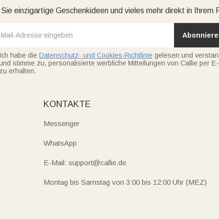
 begeistern. Die Auswahl wächst stetig, sodass jederzeit frische
 Sie einzigartige Geschenkideen und vieles mehr direkt in Ihrem 
der für sich selbst gesucht wird, die Neuheiten bei Callie bieten
Abonniere
und Präsente gestalten, die Freude schenken, Verbindungen st
Ich habe die
Datenschutz- und Cookies-Richtlinie
gelesen und versta
und stimme zu, personalisierte werbliche Mitteilungen von Callie per E-
zu erhalten.
KONTAKTE
Messenger
WhatsApp
E-Mail: support@callie.de
Montag bis Samstag von 3:00 bis 12:00 Uhr (MEZ)