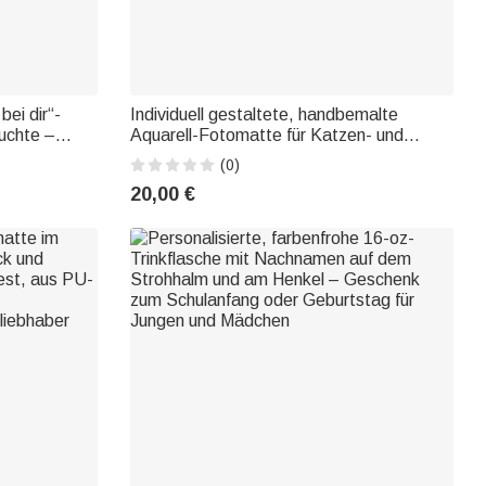
bei dir“-
Individuell gestaltete, handbemalte
uchte –
Aquarell-Fotomatte für Katzen- und
nd
Hundefutter mit Namen – Tierbedarf und
(0)
 und Freunde
Geburtstagsgeschenk für Tierhalter und
20,00 €
Tierfreunde