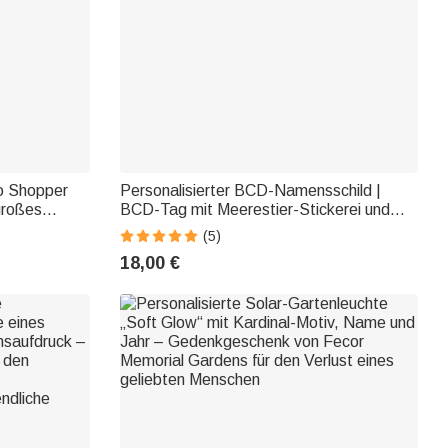
to Shopper
Personalisierter BCD-Namensschild |
großes
BCD-Tag mit Meerestier-Stickerei und
che | Tote
Namen | Tauchausrüstungskennzeichnung
(5)
ür Frauchen
| Geschenk für Tauchliebhaber
18,00 €