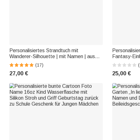
Personalisiertes Strandtuch mit
Personalisier
Wanderer-Silhouette | mit Namen | aus
Fantasy-Einh
schnelltrocknender Mikrofaser |
täglichen G
(17)
(
Geburtstagsgeschenk für Wanderer
Geburtstag 
27,00 €
25,00 €
Bergliebhaber