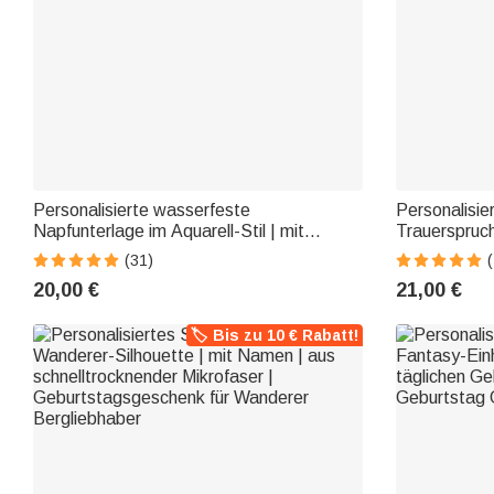
Personalisierte wasserfeste
Personalisier
Napfunterlage im Aquarell-Stil | mit
Trauerspruc
Haustierfoto | rutschfeste Gummirückseite
Datum | Gart
(31)
| Futtermatte | Geschenk für Tierbesitzer
Geschenk für
20,00 €
21,00 €
🏷️ Bis zu 10 € Rabatt!