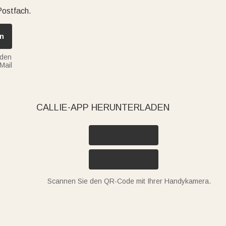
 Inspiration für liebevolle Geschenke bereitsteht, die genau
Postfach.
 viele Möglichkeiten, einzigartige Geschichten und
n
ärken und besondere Momente noch bedeutungsvoller
nden
Mail
CALLIE-APP HERUNTERLADEN
Scannen Sie den QR-Code mit Ihrer Handykamera.