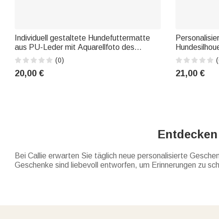
Individuell gestaltete Hundefuttermatte
Personalisie
aus PU-Leder mit Aquarellfoto des
Hundesilhou
Haustiers und Namen – Ruheplatz für
„Rainbow Br
(0)
(
Haustiere, für den täglichen Gebrauch,
Jahreszahl 
20,00 €
21,00 €
Geburtstagsgeschenk für Tierfreunde und
und Beileids
Freunde
Tierlieb
Entdecken 
Bei Callie erwarten Sie täglich neue personalisierte Gesch
Geschenke sind liebevoll entworfen, um Erinnerungen zu scha
Die Neuheiten bieten eine vielfältige Auswahl an personalis
Zuhause oder ausgefallene Geschenkideen mit individueller 
Zuneigung und Wertschätzung. Entdecken Sie auch
die Per
Aktuell eingetroffene Highlights reichen von Strandtüchern