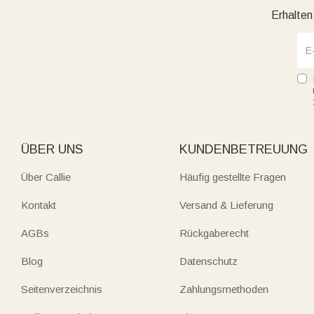
vielen weiteren Geschenken, die durch ihre persönliche Note
Erhalten
zum Empfänger passen.
Ganz gleich, ob ein Geschenk für Familie, Freunde, Partner o
Emotionen greifbar zu machen.
Jetzt die neuesten personalisierten Geschenke entdecken 
machen.
ÜBER UNS
KUNDENBETREUUNG
Über Callie
Häufig gestellte Fragen
Kontakt
Versand & Lieferung
AGBs
Rückgaberecht
Blog
Datenschutz
Seitenverzeichnis
Zahlungsmethoden