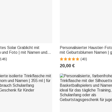
tes Solar Grablicht mit
Personalisierter Haustier-Fo
h und Foto | mit Namen und
mit Geburtsblumen Namen | 
en | Friedhof | Erinnerung
Fassungsvermögen | Cord Tas
(146)
(40)
 Hinterbliebene
Bag | Geburtstag Geschenk f
20,00 €