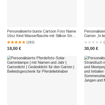
Personalisierte bunte Cartoon Foto Name
Personalisie
16oz Kind Wasserflasche mit Silikon Stroh
Garten „In li
und Griff Geburtstag zurück zu Schule
Namen und 
(282)
(
Geschenk für Jungen Mädchen
Beileidsgesc
18,00 €
30,00 €