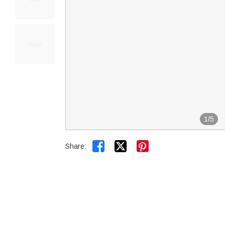
1
/
5


Share: