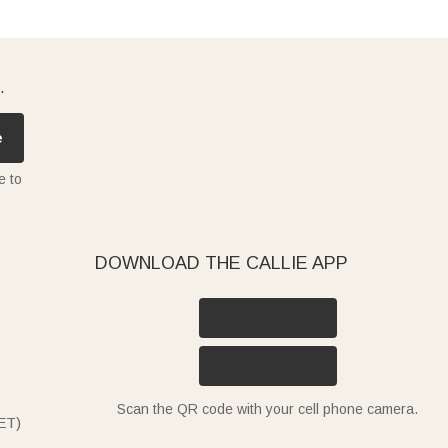
.
e
e to
DOWNLOAD THE CALLIE APP
Scan the QR code with your cell phone camera.
ET)