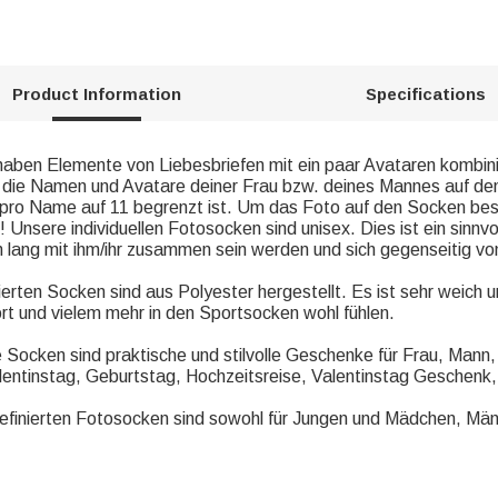
Product Information
Specifications
aben Elemente von Liebesbriefen mit ein paar Avataren kombinie
 die Namen und Avatare deiner Frau bzw. deines Mannes auf den S
 pro Name auf 11 begrenzt ist. Um das Foto auf den Socken bess
! Unsere individuellen Fotosocken sind unisex. Dies ist ein sinnv
n lang mit ihm/ihr zusammen sein werden und sich gegenseitig 
erten Socken sind aus Polyester hergestellt. Es ist sehr weich 
t und vielem mehr in den Sportsocken wohl fühlen.
Socken sind praktische und stilvolle Geschenke für Frau, Mann, 
alentinstag, Geburtstag, Hochzeitsreise, Valentinstag Geschenk
nierten Fotosocken sind sowohl für Jungen und Mädchen, Männ