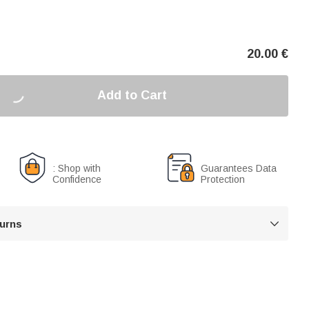
20.00
€
Add to Cart
: Shop with
Guarantees Data
Confidence
Protection
turns
