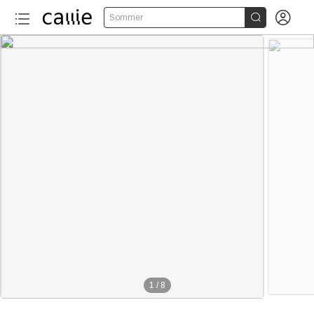


Sommer
1
/
8