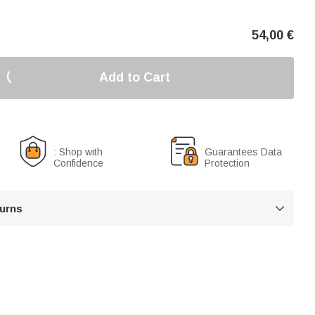
54,00
€
Add to Cart
: Shop with
Guarantees Data
Confidence
Protection
turns
