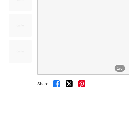
1
/
6


Share: