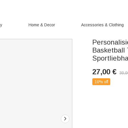
ry
Home & Decor
Accessories & Clothing
Personalisi
Basketball
Sportliebh
27,00
€
30,0
10% off