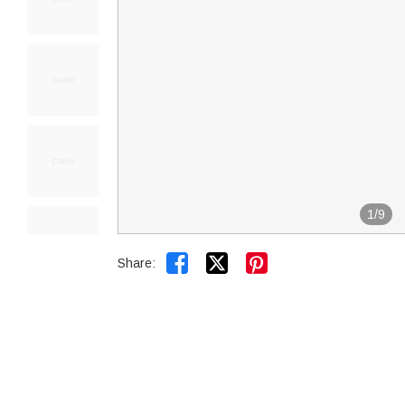
1
/
9


Share: