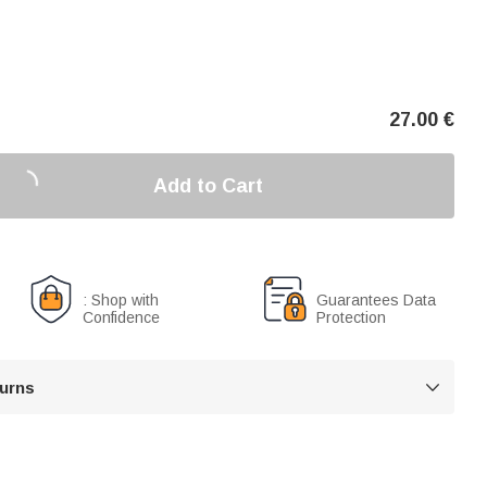
27.00
€
Add to Cart
: Shop with
Guarantees Data
Confidence
Protection
turns
