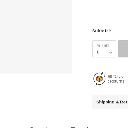
Subtotal:

99 Days
: Returns
Shipping & Re