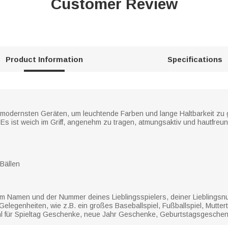
Customer Review
Product Information
Specifications
 modernsten Geräten, um leuchtende Farben und lange Haltbarkeit zu g
. Es ist weich im Griff, angenehm zu tragen, atmungsaktiv und hautfre
Bällen
 dem Namen und der Nummer deines Lieblingsspielers, deiner Lieblings
 Gelegenheiten, wie z.B. ein großes Baseballspiel, Fußballspiel, Mutte
Wahl für Spieltag Geschenke, neue Jahr Geschenke, Geburtstagsgesche