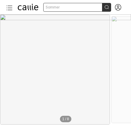


Sommer
40+
1
/
8