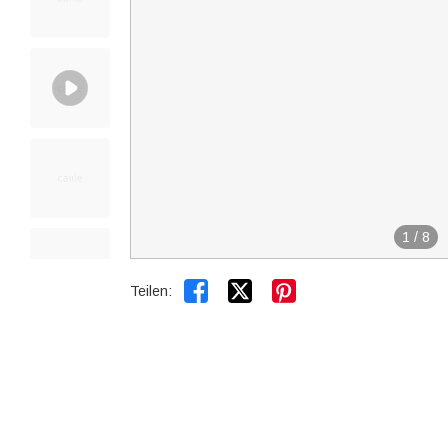
1
/
8


Teilen: