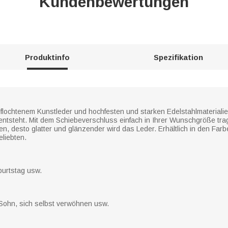
Kundenbewertungen
Produktinfo
Spezifikation
ochtenem Kunstleder und hochfesten und starken Edelstahlmaterialie
k entsteht. Mit dem Schiebeverschluss einfach in Ihrer Wunschgröße t
en, desto glatter und glänzender wird das Leder. Erhältlich in den Farb
eliebten.
burtstag usw.
Sohn, sich selbst verwöhnen usw.