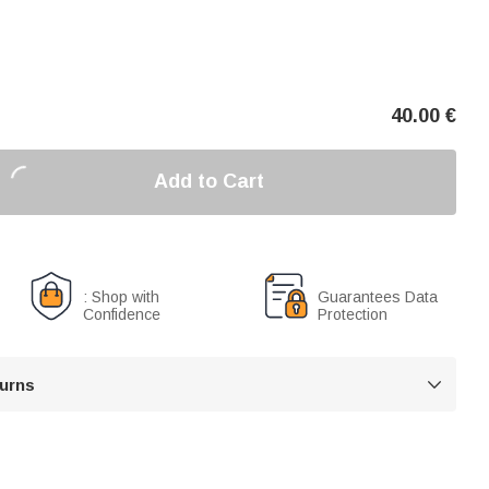
40.00
€
Add to Cart
: Shop with
Guarantees Data
Confidence
Protection
turns
