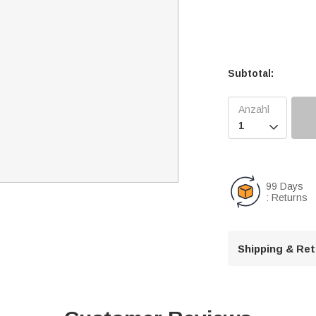
Subtotal:

99 Days
: Returns
Shipping & Re