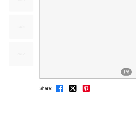
1
/
6


Share: