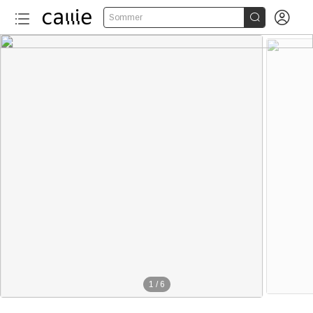


Sommer
1
/
6