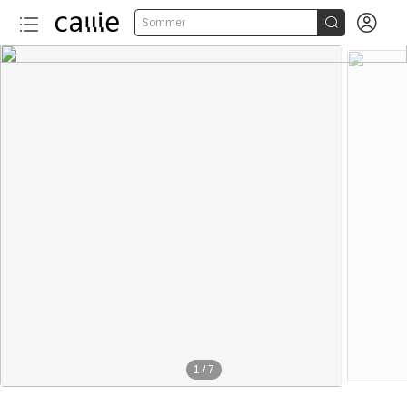


Sommer
1
/
7