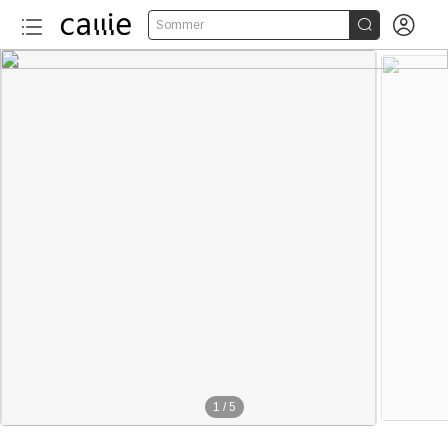


Sommer
1
/
5