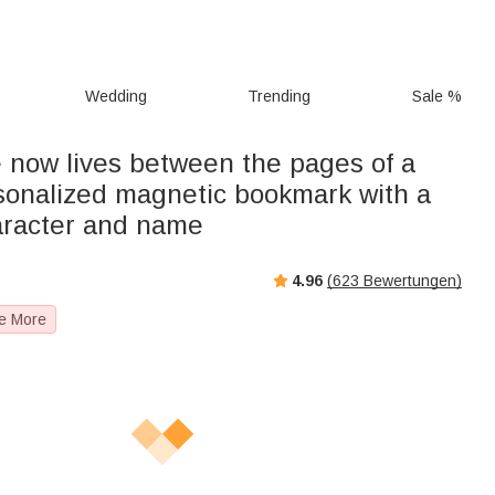
Wedding
Trending
Sale %
 now lives between the pages of a
sonalized magnetic bookmark with a
aracter and name
4.96
(
623
Bewertungen)
e More