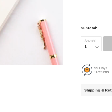
Subtotal:

99 Days
: Returns
U
n
Shipping & Re
m
u
t
e