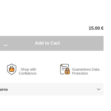
15.00
€
Add to Cart
: Shop with
Guarantees Data
Confidence
Protection
turns
