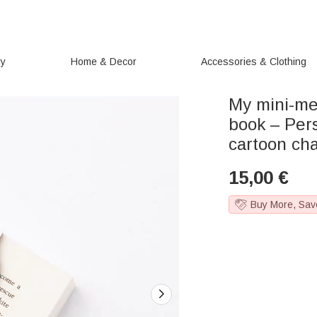
ry
Home & Decor
Accessories & Clothing
My mini-me
book – Per
cartoon ch
15,00
€
Buy More, Sav