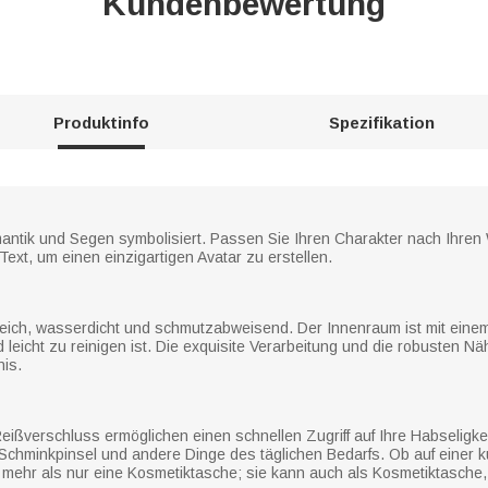
Kundenbewertung
Produktinfo
Spezifikation
omantik und Segen symbolisiert. Passen Sie Ihren Charakter nach Ihre
ext, um einen einzigartigen Avatar zu erstellen.
d weich, wasserdicht und schmutzabweisend. Der Innenraum ist mit einem
leicht zu reinigen ist. Die exquisite Verarbeitung und die robusten Nä
nis.
Reißverschluss ermöglichen einen schnellen Zugriff auf Ihre Habseligk
 Schminkpinsel und andere Dinge des täglichen Bedarfs. Ob auf einer 
mehr als nur eine Kosmetiktasche; sie kann auch als Kosmetiktasche, 