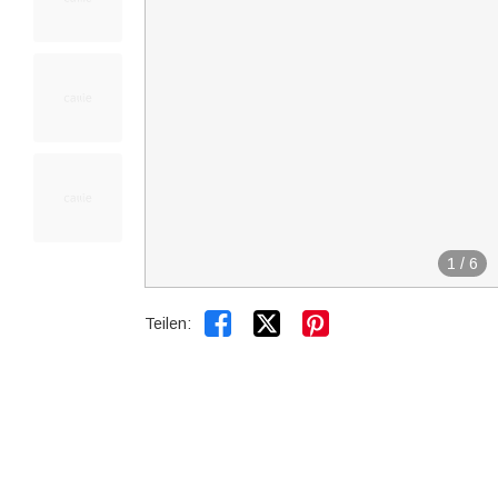
1
/
6


Teilen: