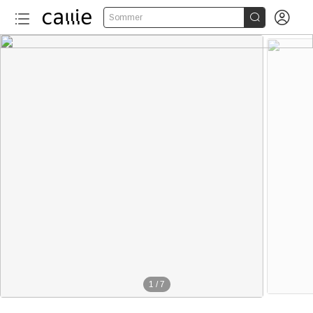


Sommer
1
/
7