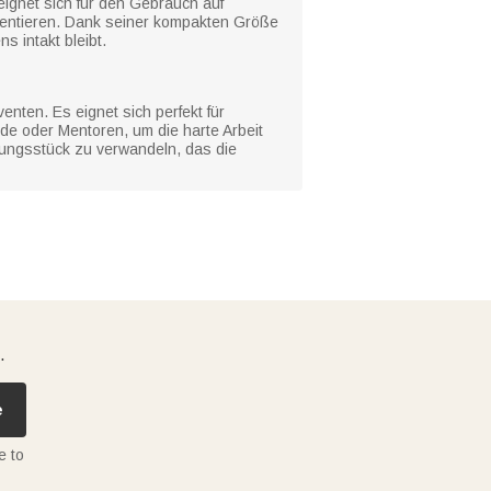
ignet sich für den Gebrauch auf
mentieren. Dank seiner kompakten Größe
s intakt bleibt.
nten. Es eignet sich perfekt für
nde oder Mentoren, um die harte Arbeit
rungsstück zu verwandeln, das die
.
e
e to