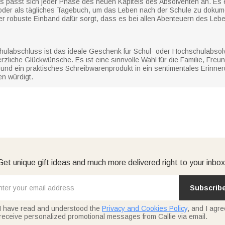
s passt sich jeder Phase des neuen Kapitels des Absolventen an. Es e
oder als tägliches Tagebuch, um das Leben nach der Schule zu doku
der robuste Einband dafür sorgt, dass es bei allen Abenteuern des Leben
ulabschluss ist das ideale Geschenk für Schul- oder Hochschulabsolve
zliche Glückwünsche. Es ist eine sinnvolle Wahl für die Familie, Freu
 und ein praktisches Schreibwarenprodukt in ein sentimentales Erinne
n würdigt.
Get unique gift ideas and much more delivered right to your inbox
Subscrib
I have read and understood the
Privacy and Cookies Policy
, and I agre
receive personalized promotional messages from Callie via email.