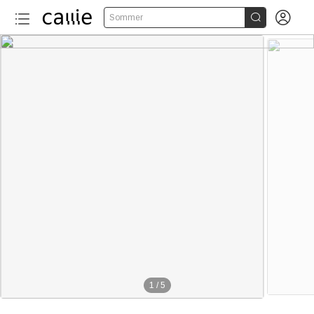


Sommer
1
/
5