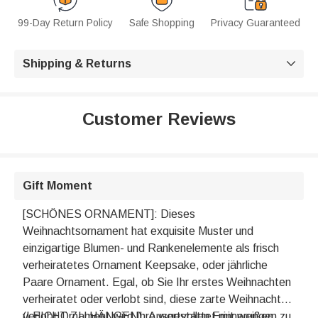
99-Day Return Policy
Safe Shopping
Privacy Guaranteed
Shipping & Returns

Customer Reviews
Gift Moment
[SCHÖNES ORNAMENT]: Dieses
Weihnachtsornament hat exquisite Muster und
einzigartige Blumen- und Rankenelemente als frisch
verheiratetes Ornament Keepsake, oder jährliche
Paare Ornament. Egal, ob Sie Ihr erstes Weihnachten
verheiratet oder verlobt sind, diese zarte Weihnachten
verlobt Ornament wird Ihre wertvollen Erinnerungen zu
(LEICHT ZU HÄNGEN): Ausgestattet mit weißen