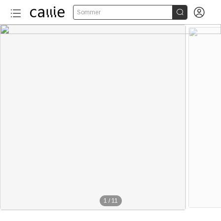


Sommer
1
/
11