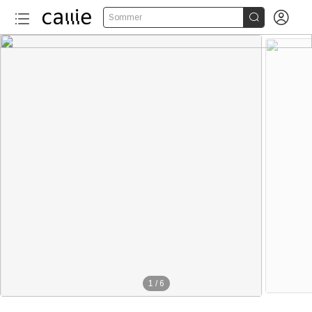


Sommer
1
/
6