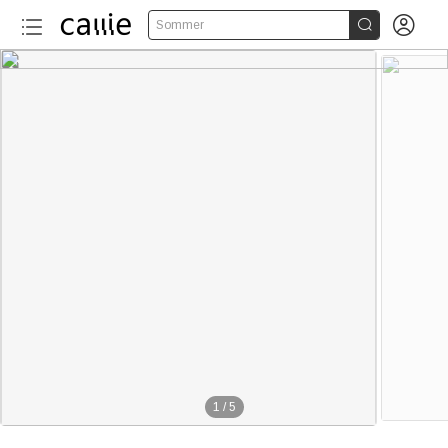


Sommer
1
/
5