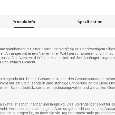
Produktinfo
Spezifikation
ensanhänger mit einer Krone, die sorgfältig aus hochwertigem Silber ge
den Anhänger mit einem Namen Ihrer Wahl personalisieren und ihm so e
ten ist. Der Name wird in feiner Handarbeit auf dem Anhänger eingearb
s und intimes Element.
in eingearbeitet. Dieser Geburtsstein, der den Geburtsmonat der beso
 nicht nur ein Stein, sondern eine ständige Erinnerung an die Liebe und
 einem Schmuckstück, sie ist ein bedeutungsvolles und wertvolles Ges
alskette ist schön, haltbar und langlebig. Das Sterlingsilber sorgt für 
 zieht, wo immer sie auch hingeht. Aber es geht nicht nur um das Aus
 bequem zu tragen ist, so dass sie sie Tag und Nacht stolz präsentiere