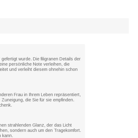
fertigt wurde. Die filigranen Details der
ine persönliche Note verleihen, die
eitet und verleiht diesem ohnehin schon
nderen Frau in Ihrem Leben repräsentiert,
 Zuneigung, die Sie für sie empfinden.
chenk.
einen strahlenden Glanz, der das Licht
sehen, sondern auch um den Tragekomfort.
n kann.