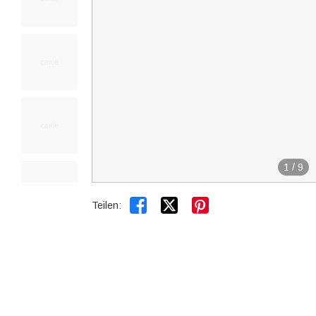
1
/
9


Teilen: