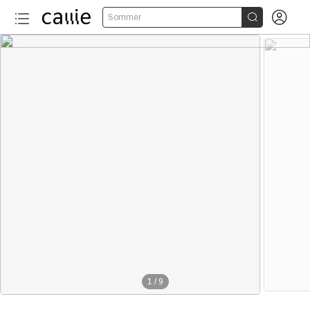


Sommer
1
/
9