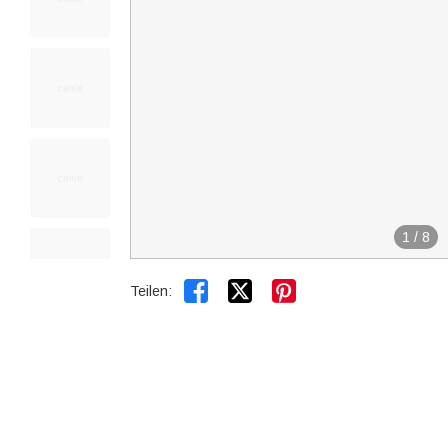
1
/
8


Teilen: