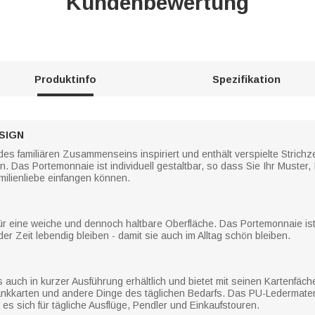
Kundenbewertung
Produktinfo
Spezifikation
SIGN
es familiären Zusammenseins inspiriert und enthält verspielte Strich
as Portemonnaie ist individuell gestaltbar, so dass Sie Ihr Muster, 
milienliebe einfangen können.
r eine weiche und dennoch haltbare Oberfläche. Das Portemonnaie ist l
er Zeit lebendig bleiben - damit sie auch im Alltag schön bleiben.
s auch in kurzer Ausführung erhältlich und bietet mit seinen Kartenfäc
Bankkarten und andere Dinge des täglichen Bedarfs. Das PU-Ledermateria
s sich für tägliche Ausflüge, Pendler und Einkaufstouren.