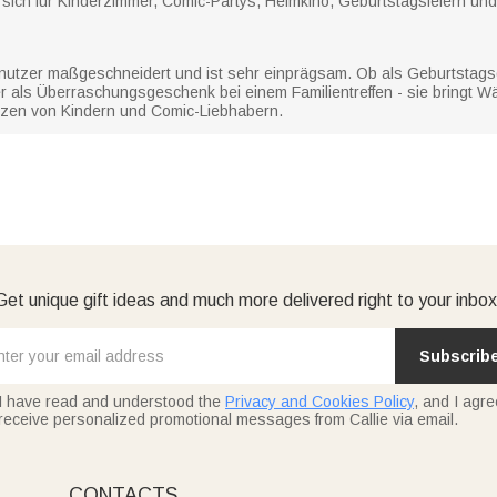
t sich für Kinderzimmer, Comic-Partys, Heimkino, Geburtstagsfeiern un
nutzer maßgeschneidert und ist sehr einprägsam. Ob als Geburtstagsg
als Überraschungsgeschenk bei einem Familientreffen - sie bringt W
rzen von Kindern und Comic-Liebhabern.
Get unique gift ideas and much more delivered right to your inbox
Subscrib
I have read and understood the
Privacy and Cookies Policy
, and I agre
receive personalized promotional messages from Callie via email.
CONTACTS