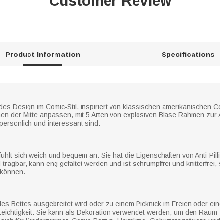
Customer Review
Product Information
Specifications
des Design im Comic-Stil, inspiriert von klassischen amerikanischen 
n der Mitte anpassen, mit 5 Arten von explosiven Blase Rahmen zur A
 persönlich und interessant sind.
fühlt sich weich und bequem an. Sie hat die Eigenschaften von Anti-Pilli
 und tragbar, kann eng gefaltet werden und ist schrumpffrei und knitterfrei
 können.
 des Bettes ausgebreitet wird oder zu einem Picknick im Freien oder 
it Leichtigkeit. Sie kann als Dekoration verwendet werden, um den Rau