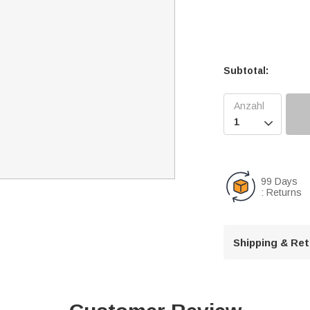
Subtotal:

99 Days
: Returns
Shipping & Re