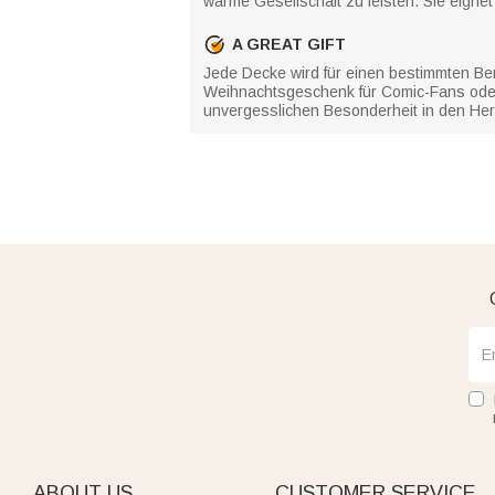
warme Gesellschaft zu leisten. Sie eigne
A GREAT GIFT
Jede Decke wird für einen bestimmten Be
Weihnachtsgeschenk für Comic-Fans oder 
unvergesslichen Besonderheit in den He
ABOUT US
CUSTOMER SERVICE