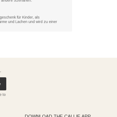
d andere Szenarien.
eschenk für Kinder, als
ärme und Lachen und wird zu einer
.
e
e to
DOWNLOAD THE CALLIE APP