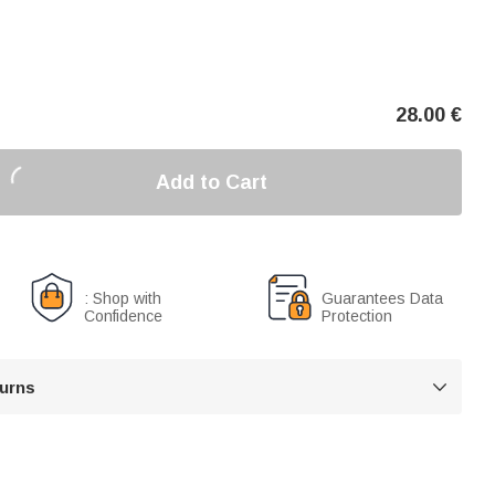
28.00
€
Add to Cart
: Shop with
Guarantees Data
Confidence
Protection
turns
