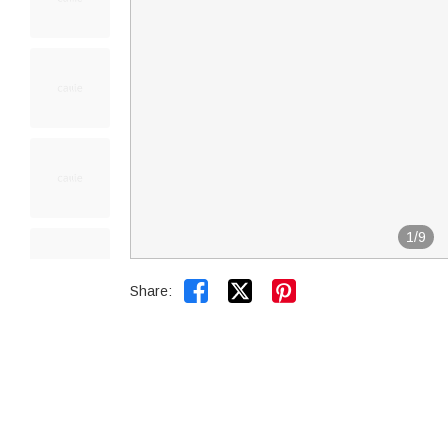
1
/
9


Share: