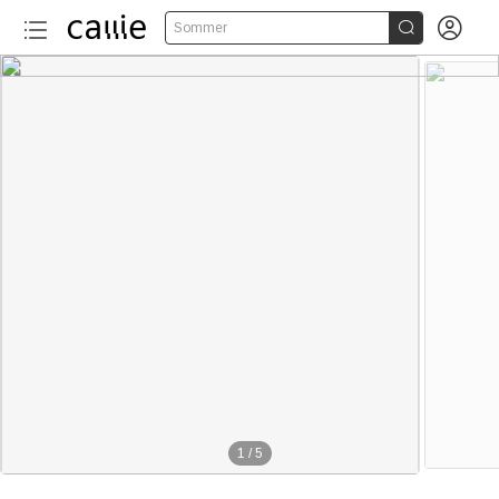


Sommer
1
/
5