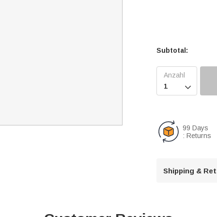
Subtotal:

99 Days
: Returns
Shipping & Re