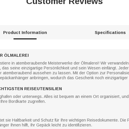
Customer Reviews
Product Information
Specifications
ER ÖLMALEREI
stiere in atemberaubende Meisterwerke der Ölmalerei! Wir verwandeln d
as seine einzigartige Persönlichkeit und sein Wesen einfängt. Jeder S
ter atemberaubend aussehen zu lassen. Mit der Option zur Personalis
Gepäckanhänger anbringen, wodurch das Geschenk noch einzigartiger 
CHTIGSTEN REISEUTENSILIEN
hafen oder unterwegs. Alles ist bequem an einem Ort organisiert, und 
Ihre Bordkarte zugreifen.
tet sie Haltbarkeit und Schutz für Ihre wichtigen Reisedokumente. Die
r Ihnen hilft, Ihr Gepäck leicht zu identifizieren.