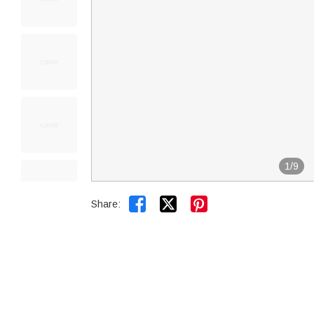
1
/
9


Share: