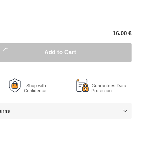
16.00
€
Add to Cart
: Shop with
Guarantees Data
Confidence
Protection
turns
