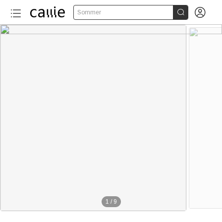


Sommer
1
/
9