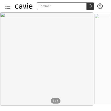


Sommer
1
/
5